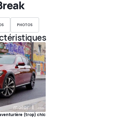
Break
OS
PHOTOS
actéristiques
'aventurière (trop) chic