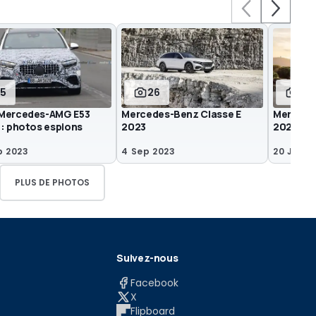
15
26
63
Mercedes-AMG E53
Mercedes-Benz Classe E
Mercedes
 : photos espions
2023
2023
p 2023
4 Sep 2023
20 Jun 2
PLUS DE PHOTOS
Suivez-nous
Facebook
X
Flipboard