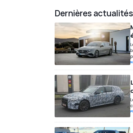
Dernières actualités
L
b
p
N
L
c
P