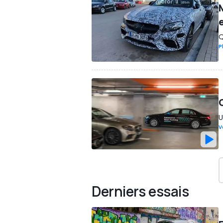
Q
P
U
V
Derniers essais