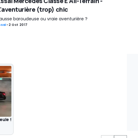
Essai Mercedes Classe E All-Terrain -
L'aventurière (trop) chic
ausse baroudeuse ou vraie aventurière ?
ssai
-
2 Oct 2017
eule !