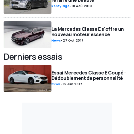
refaire une beauté
Restylage
-
18 Aoû 2019
La Mercedes Classe E s'offre un
nouveau moteur essence
News
-
27 Oct 2017
Derniers essais
Essai Mercedes Classe E Coupé -
Dédoublement de personnalité
Essai
-
16 Jun 2017