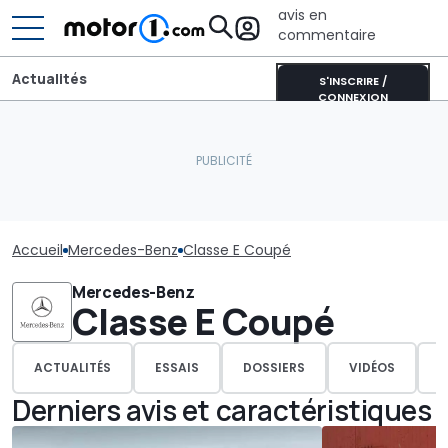
avis en
commentaire
Actualités
S'INSCRIRE /
CONNEXION
Accueil
Mercedes-Benz
Classe E Coupé
Mercedes-Benz
Classe E Coupé
ACTUALITÉS
ESSAIS
DOSSIERS
VIDÉOS
P
Derniers avis et caractéristiques