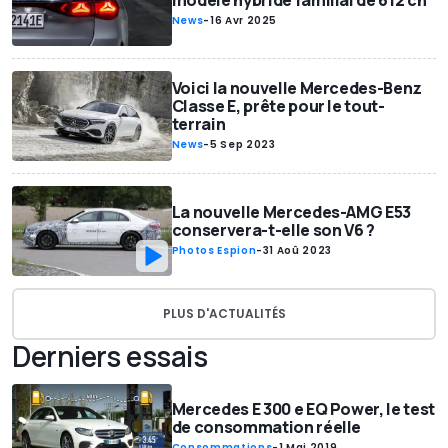
modèle hybride familial de 612 ch
News
-
16 Avr 2025
Voici la nouvelle Mercedes-Benz
Classe E, prête pour le tout-
terrain
News
-
5 Sep 2023
La nouvelle Mercedes-AMG E53
conservera-t-elle son V6 ?
Photos Espion
-
31 Aoû 2023
PLUS D'ACTUALITÉS
Derniers essais
Mercedes E 300 e EQ Power, le test
de consommation réelle
Consommations
-
1 Mai 2019