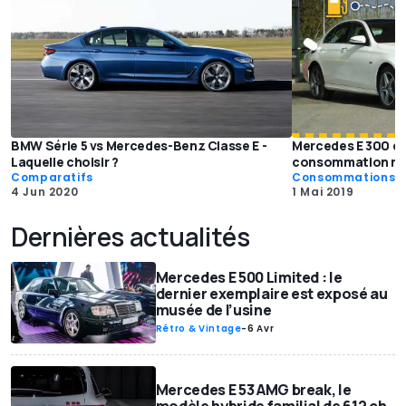
BMW Série 5 vs Mercedes-Benz Classe E -
Mercedes E 300 e 
Laquelle choisir ?
consommation rée
Comparatifs
Consommations
4 Jun 2020
1 Mai 2019
Dernières actualités
Mercedes E 500 Limited : le
dernier exemplaire est exposé au
musée de l’usine
Rétro & Vintage
-
6 Avr
Mercedes E 53 AMG break, le