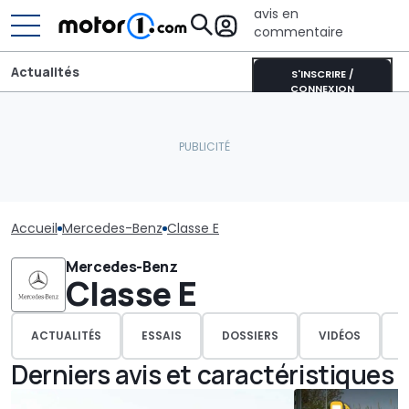
avis en
commentaire
Actualités
S'INSCRIRE /
CONNEXION
Accueil
Mercedes-Benz
Classe E
Mercedes-Benz
Classe E
ACTUALITÉS
ESSAIS
DOSSIERS
VIDÉOS
P
Derniers avis et caractéristiques