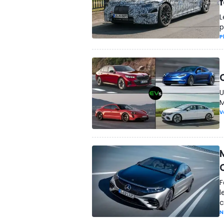
f
L
p
P
U
M
V
M
F
l
c
N