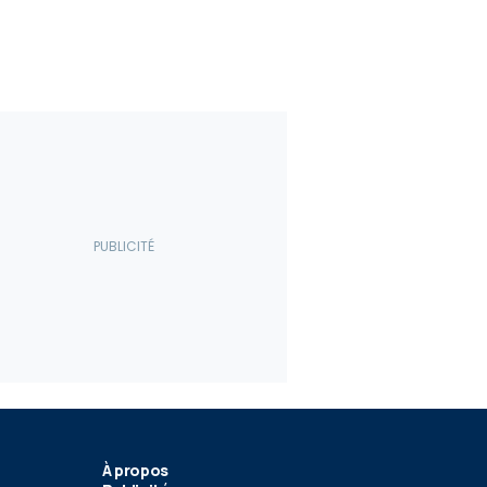
18
s-AMG EQE 53
Mercedes-Benz EQE SUV
 (2022)
photos espion
022
19 Jan 2022
À propos