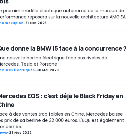
ois
e premier modèle électrique autonome de la marque de
erformance reposera sur la nouvelle architecture AMG.EA.
hotos Espion
-
31 Oct 2023
Que donne la BMW i5 face à la concurrence ?
ne nouvelle berline électrique face aux rivales de
ercedes, Tesla et Porsche
oitures Électriques
-
30 Mai 2023
ercedes EQS : c'est déjà le Black Friday en
Chine
ace à des ventes trop faibles en Chine, Mercedes baisse
es prix de sa berline de 32 000 euros. L'EQE est également
oncernée.
ews
-
23 Nov 2022