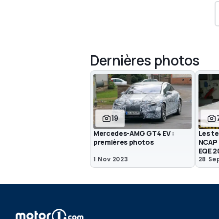
Dernières photos
19
Mercedes-AMG GT4 EV :
Les te
premières photos
NCAP 
EQE 2
1 Nov 2023
28 Se