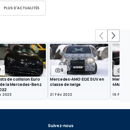
PLUS D'ACTUALITÉS
7
9
15
sts de collision Euro
Mercedes-AMG EQE SUV en
Mercede
de la Mercedes-Benz
classe de neige
4Matic+
022
p 2023
21 Fév 2022
16 Fév 2
Suivez-nous