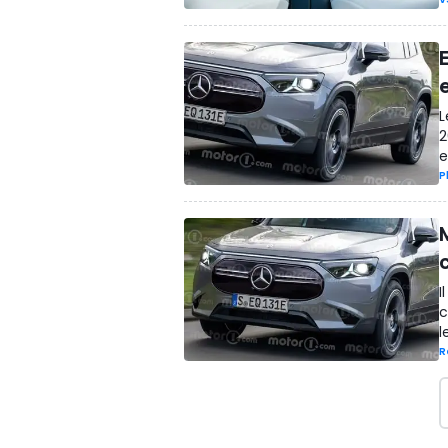
L
2
e
P
I
c
l
R