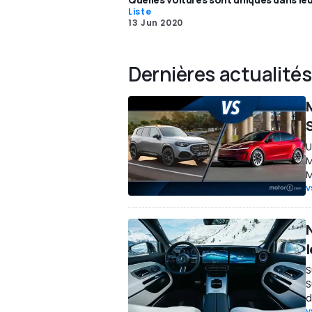
Liste
13 Jun 2020
Dernières actualités
U
M
M
V
l
S
S
d
V