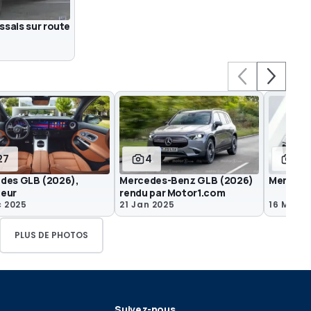
ssais sur route
27
4
14
des GLB (2026),
Mercedes-Benz GLB (2026)
Mercede
ieur
rendu par Motor1.com
c 2025
21 Jan 2025
16 Mar 2
PLUS DE PHOTOS
Suivez-nous