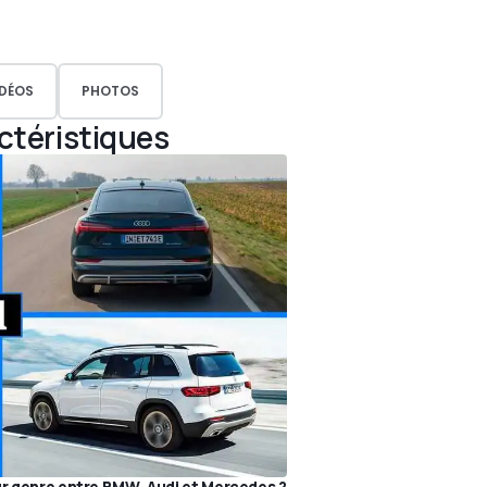
IDÉOS
PHOTOS
actéristiques
ur genre entre BMW, Audi et Mercedes ?