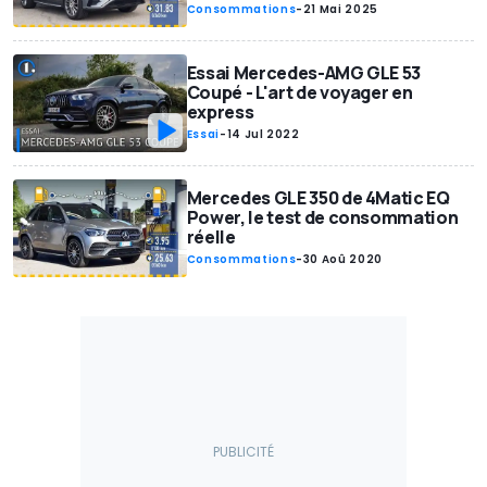
Consommations
-
21 Mai 2025
Essai Mercedes-AMG GLE 53
Coupé - L'art de voyager en
express
Essai
-
14 Jul 2022
Mercedes GLE 350 de 4Matic EQ
Power, le test de consommation
réelle
Consommations
-
30 Aoû 2020