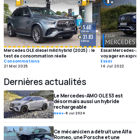
Mercedes GLE diesel mild hybrid (2025) : le
Essai Mercedes-AM
test de consommation réelle
voyager en expre
Consommations
Essai
21 Mai 2025
14 Jul 2022
Dernières actualités
Le Mercedes-AMG GLE 53 est
désormais aussi un hybride
rechargeable
News
-
8 Jul 2024
Ce mécanicien a détruit une Alfa
Romeo, une Porsche et une