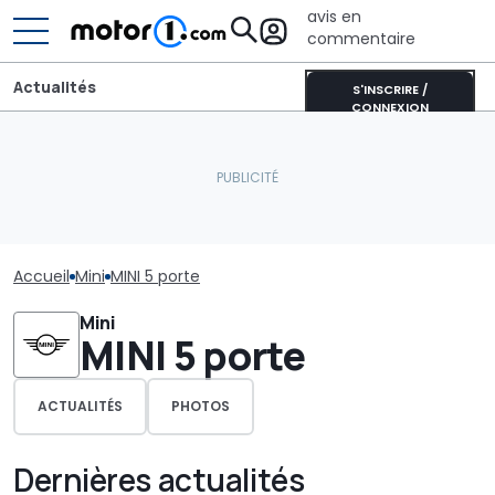
avis en
commentaire
Actualités
S'INSCRIRE /
CONNEXION
Accueil
Mini
MINI 5 porte
Mini
MINI 5 porte
ACTUALITÉS
PHOTOS
Dernières actualités