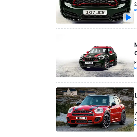
2
I
P
N
V
c
D