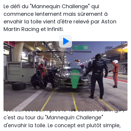
Le défi du "Mannequin Challenge" qui
commence lentement mais sûrement à
envahir la toile vient d'être relevé par Aston
Martin Racing et Infiniti.
Par
:
Yann Lethuillier
21 Nov 2016
à
20:00
Ajouter Motor1.com en tant que
source préférée sur Google
Vous l'avez sans doute remarqué, depuis
quelques semaines un nouveau défi remplit les
réseaux sociaux. Après le "
Ice Bucket Challenge
",
c'est au tour du "
Mannequin Challenge
"
d'envahir la toile. Le concept est plutôt simple,