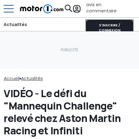
avis en
commentaire
Actualités
S'INSCRIRE /
CONNEXION
Un quart de siècle de
Cette BMW se recharge
Aston Martin 
puissance V12 : Aston
au soleil et produit
SUV V12 musclé
Martin Vanquish 25
encore plus d’énergie
nouveau jeu Ca
Accueil
Actualités
VIDÉO - Le défi du
"Mannequin Challenge"
relevé chez Aston Martin
Racing et Infiniti