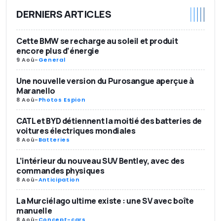
DERNIERS ARTICLES
Cette BMW se recharge au soleil et produit
encore plus d’énergie
9 Aoû
-
General
Une nouvelle version du Purosangue aperçue à
Maranello
8 Aoû
-
Photos Espion
CATL et BYD détiennent la moitié des batteries de
voitures électriques mondiales
8 Aoû
-
Batteries
L’intérieur du nouveau SUV Bentley, avec des
commandes physiques
8 Aoû
-
Anticipation
La Murciélago ultime existe : une SV avec boîte
manuelle
8 Aoû
-
Concept-cars