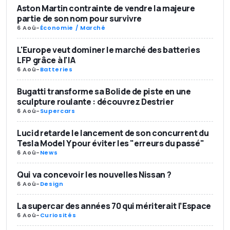
Aston Martin contrainte de vendre la majeure
partie de son nom pour survivre
6 Aoû
-
Économie / Marché
L'Europe veut dominer le marché des batteries
LFP grâce à l'IA
6 Aoû
-
Batteries
Bugatti transforme sa Bolide de piste en une
sculpture roulante : découvrez Destrier
6 Aoû
-
Supercars
Lucid retarde le lancement de son concurrent du
Tesla Model Y pour éviter les "erreurs du passé"
6 Aoû
-
News
Qui va concevoir les nouvelles Nissan ?
6 Aoû
-
Design
La supercar des années 70 qui mériterait l’Espace
6 Aoû
-
Curiosités