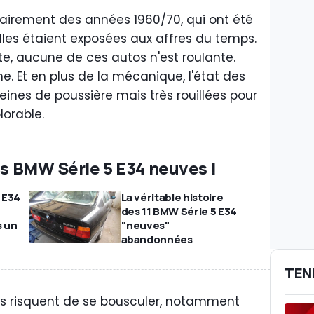
tairement des années 1960/70, qui ont été
elles étaient exposées aux affres du temps.
ite, aucune de ces autos n'est roulante.
e. Et en plus de la mécanique, l'état des
eines de poussière mais très rouillées pour
orable.
es BMW Série 5 E34 neuves !
 E34
La véritable histoire
des 11 BMW Série 5 E34
 un
"neuves"
abandonnées
TEN
urs risquent de se bousculer, notamment