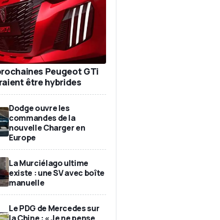
prochaines Peugeot GTi
raient être hybrides
Dodge ouvre les
commandes de la
nouvelle Charger en
Europe
La Murciélago ultime
existe : une SV avec boîte
manuelle
Le PDG de Mercedes sur
la Chine : « Je ne pense