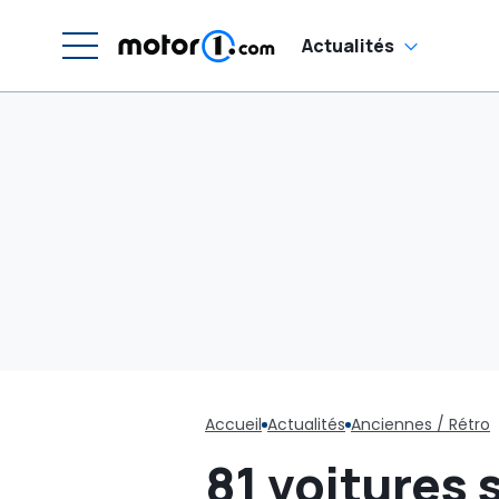
él
m
Actualités
Accueil
Actualités
Anciennes / Rétro
81 voitures 