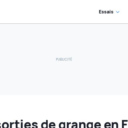
ectriques
ondiales
Essais
sorties de grange en 