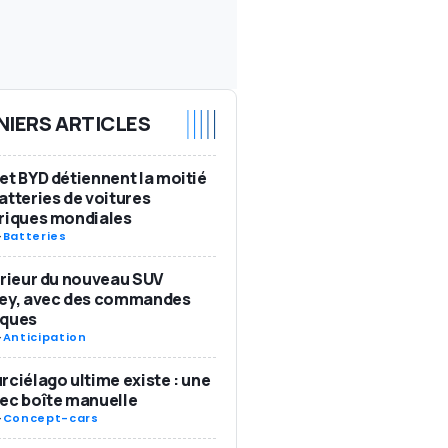
NIERS ARTICLES
et BYD détiennent la moitié
atteries de voitures
riques mondiales
-
Batteries
érieur du nouveau SUV
ley, avec des commandes
iques
-
Anticipation
rciélago ultime existe : une
ec boîte manuelle
-
Concept-cars