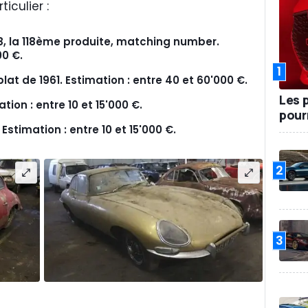
iculier :
, la 118ème produite, matching number.
00 €.
1
lat de 1961. Estimation : entre 40 et 60'000 €.
Les 
tion : entre 10 et 15'000 €.
pour
Estimation : entre 10 et 15'000 €.
2
3