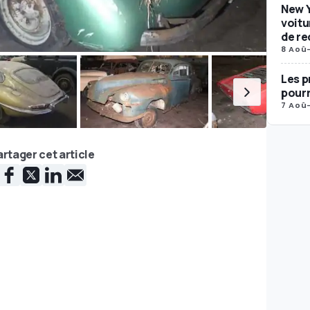
New Y
voitu
de re
8 Aoû
Les p
pourr
7 Aoû
rtager cet article