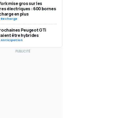
ork mise gros sur les
res électriques : 600 bornes
charge en plus
-
Recharge
rochaines Peugeot GTi
aient être hybrides
-
Anticipation