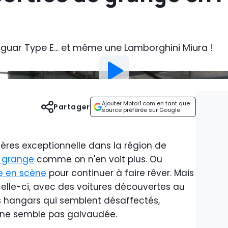
guar Type E... et même une Lamborghini Miura !
Ajouter Motor1.com en tant que
Partager
source préférée sur Google
res exceptionnelle dans la région de
e grange
comme on n'en voit plus. Ou
e en scène
pour continuer à faire rêver. Mais
elle-ci, avec des voitures découvertes au
s hangars qui semblent désaffectés,
e" ne semble pas galvaudée.