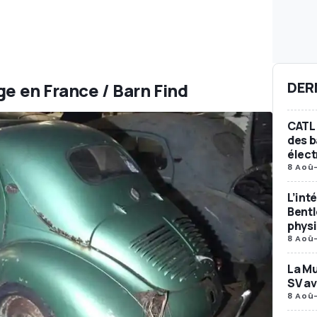
DER
ge en France / Barn Find
CATL 
des b
élect
8 Aoû
L’int
Bent
phys
8 Aoû
La Mu
SV av
8 Aoû