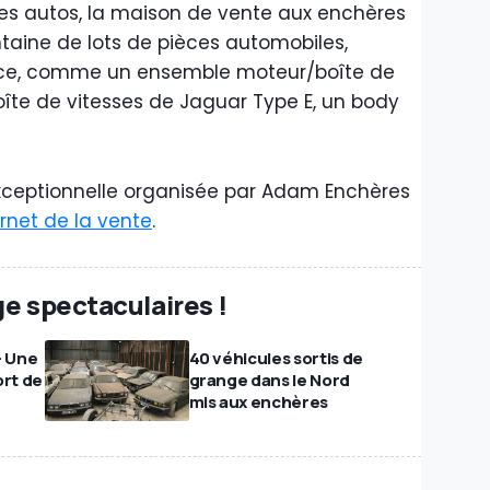
ces autos, la maison de vente aux enchères
aine de lots de pièces automobiles,
ace, comme un ensemble moteur/boîte de
oîte de vitesses de Jaguar Type E, un body
exceptionnelle organisée par Adam Enchères
ternet de la vente
.
ge spectaculaires !
- Une
40 véhicules sortis de
ort de
grange dans le Nord
mis aux enchères