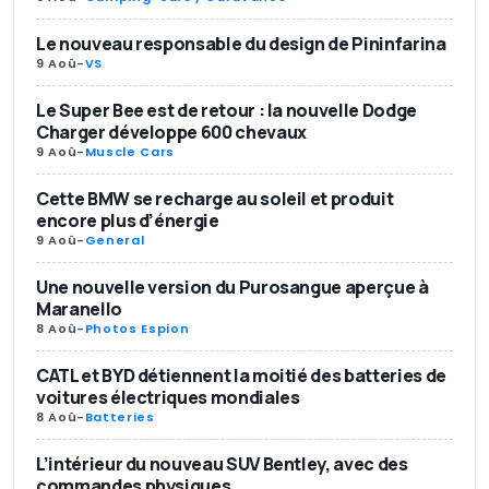
Le nouveau responsable du design de Pininfarina
9 Aoû
-
VS
Le Super Bee est de retour : la nouvelle Dodge
Charger développe 600 chevaux
9 Aoû
-
Muscle Cars
Cette BMW se recharge au soleil et produit
encore plus d’énergie
9 Aoû
-
General
Une nouvelle version du Purosangue aperçue à
Maranello
8 Aoû
-
Photos Espion
CATL et BYD détiennent la moitié des batteries de
voitures électriques mondiales
8 Aoû
-
Batteries
L’intérieur du nouveau SUV Bentley, avec des
commandes physiques