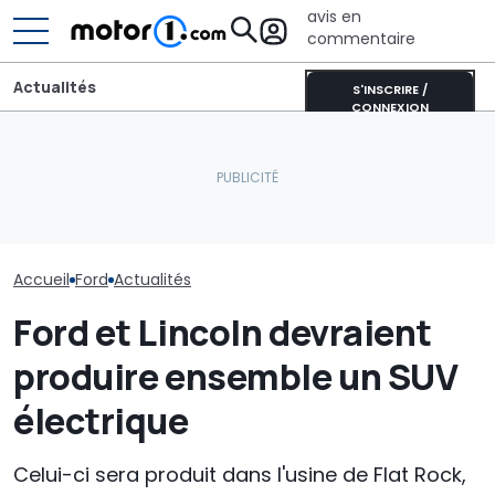
avis en
commentaire
Actualités
S'INSCRIRE /
CONNEXION
Ford Ranger « Holly Green
Dethleffs Just Van :
Ce nouveau p
» : une nouvelle série
profilé étroit comme
esthétique pou
spéciale pour le pick-up
alternative au
Bronco fait la 
américain
campervan
au magenta
Accueil
Ford
Actualités
Ford et Lincoln devraient
produire ensemble un SUV
électrique
Celui-ci sera produit dans l'usine de Flat Rock,