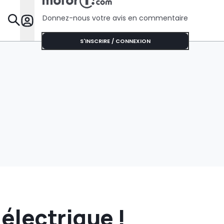
automobil
justice
Donnez-nous votre avis en commentaire
Dossie
S'INSCRIRE / CONNEXION
électrique !