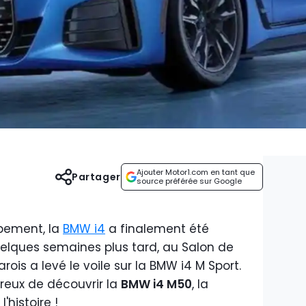
Ajouter Motor1.com en tant que
Partager
source préférée sur Google
pement, la
BMW i4
a finalement été
elques semaines plus tard, au Salon de
ois a levé le voile sur la BMW i4 M Sport.
reux de découvrir la
BMW i4 M50
, la
histoire !