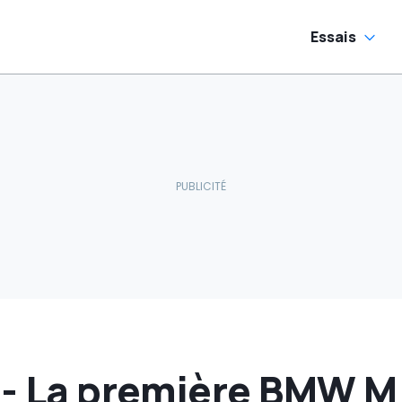
Essais
- La première BMW M 