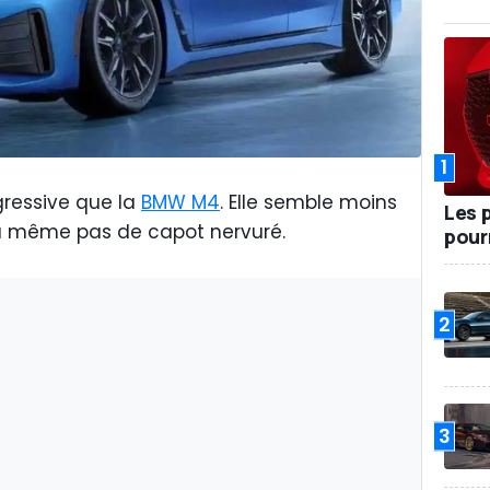
1
agressive que la
BMW M4
. Elle semble moins
Les 
n'a même pas de capot nervuré.
pour
2
3