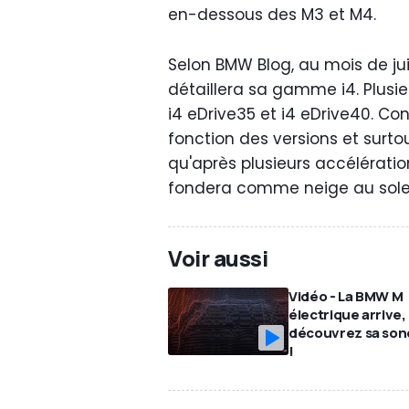
en-dessous des M3 et M4.
Selon BMW Blog, au mois de ju
détaillera sa gamme i4. Plusie
i4 eDrive35 et i4 eDrive40. Con
fonction des versions et surtou
qu'après plusieurs accélérati
fondera comme neige au soleil
Voir aussi
Vidéo - La BMW M
électrique arrive,
découvrez sa son
!