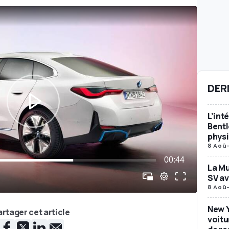
DER
L’int
Bent
phys
8 Aoû
La Mu
SV av
8 Aoû
New Y
rtager cet article
voitu