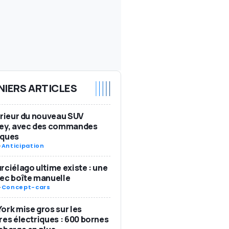
NIERS ARTICLES
érieur du nouveau SUV
ley, avec des commandes
iques
-
Anticipation
rciélago ultime existe : une
ec boîte manuelle
-
Concept-cars
ork mise gros sur les
res électriques : 600 bornes