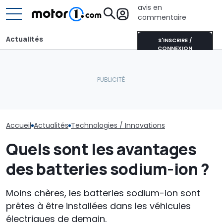
avis en
commentaire
Actualités
S'INSCRIRE /
CONNEXION
Le secteur én
Près de 2 000 km avec un
Ce nouveau modèle
évolue et la n
plein : le record du
Nissan pourrait arriver en
des voitures é
Qashqai e-POWER
Europe
commence
Accueil
Actualités
Technologies / Innovations
Quels sont les avantages
des batteries sodium-ion ?
Moins chères, les batteries sodium-ion sont
prêtes à être installées dans les véhicules
électriques de demain.