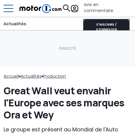
avis en
commentaire
Actualités
S'INSCRIRE /
CONNEXION
Bugatti transforme sa
Bolide de piste en une
La Cupra Raval
Alpine A390 aux rayons x :
sculpture roulante :
l'IAA, mais la 
L'analyse d'InsideEVs
découvrez Destrier
ne débutera q
Accueil
Actualités
Production
Great Wall veut envahir
l'Europe avec ses marques
Ora et Wey
Le groupe est présent au Mondial de l'Auto