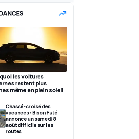
DANCES
quoi les voitures
rnes restent plus
ches même en plein soleil
Chassé-croisé des
vacances : Bison Futé
annonce un samedi 8
août difficile sur les
routes