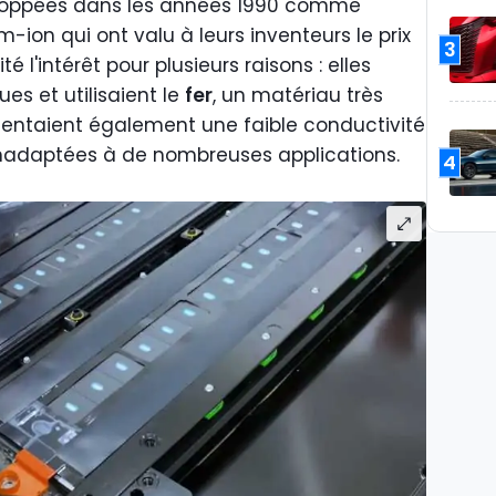
veloppées dans les années 1990 comme
m-ion qui ont valu à leurs inventeurs le prix
3
é l'intérêt pour plusieurs raisons : elles
es et utilisaient le
fer
, un matériau très
sentaient également une faible conductivité
t inadaptées à de nombreuses applications.
4