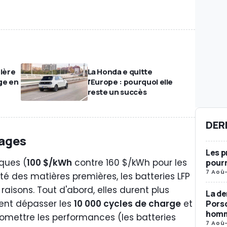
mière
La Honda e quitte
ge en
l'Europe : pourquoi elle
reste un succès
DER
tages
Les p
ques (
100 $/kWh
contre 160 $/kWh pour les
pourr
7 Aoû
ité des matières premières, les batteries LFP
raisons. Tout d'abord, elles durent plus
La de
vent dépasser les
10 000 cycles de charge
et
Porsc
homma
mettre les performances (les batteries
7 Aoû