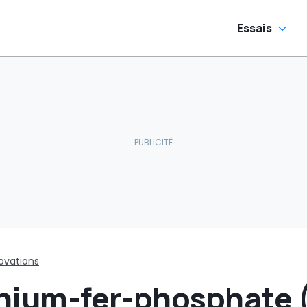
électriques
commence
Essais
ovations
thium-fer-phosphate (