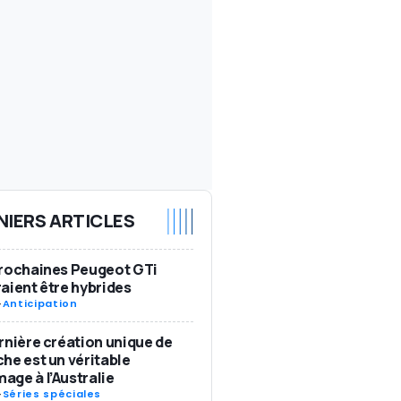
NIERS ARTICLES
rochaines Peugeot GTi
aient être hybrides
-
Anticipation
rnière création unique de
he est un véritable
ge à l’Australie
-
Séries spéciales