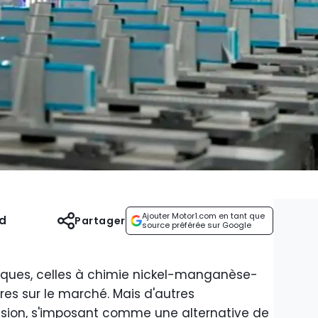
Ajouter Motor1.com en tant que
rd
Partager
source préférée sur Google
ssiques, celles à chimie nickel-manganèse-
ires sur le marché. Mais d'autres
sion, s'imposant comme une alternative de