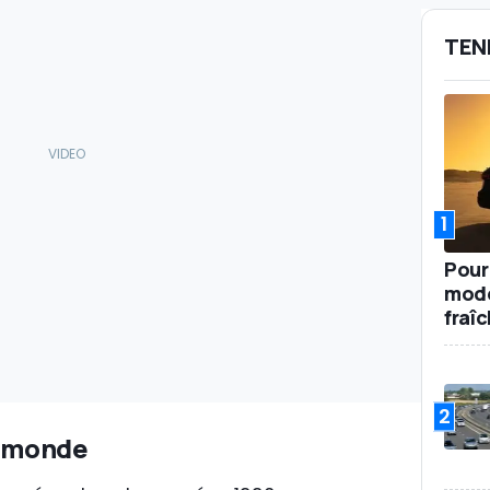
TEN
1
Pour
mode
fraî
2
u monde