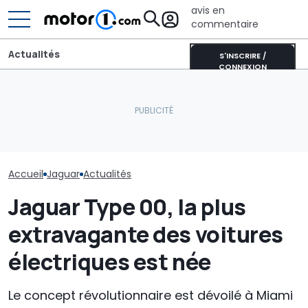
avis en
commentaire
Actualités
S'INSCRIRE /
CONNEXION
Un nouveau dieselgate ?
Londres poursuit
Adria Twin (2026) : le
plusieurs constructeurs
campervan culte
La Jaguar Type
automobiles en justice
entièrement repensé
retour
Accueil
Jaguar
Actualités
Jaguar Type 00, la plus
extravagante des voitures
électriques est née
Le concept révolutionnaire est dévoilé à Miami