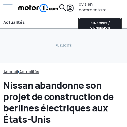
avis en
commentaire
Actualités
S'INSCRIRE /
CONNEXION
Bugatti dévoile son
Aston Martin contrainte
Le petit Merc
ultime hypercar W16
de vendre la majeure
G pourrait fi
avant le début de l’ère
partie de son nom pour
pas être fabri
V16
survivre
Allemagne
Accueil
Actualités
Nissan abandonne son
projet de construction de
berlines électriques aux
États-Unis