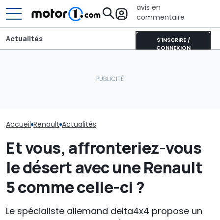
avis en
commentaire
Actualités
S'INSCRIRE /
CONNEXION
Pourquoi les voitures
modernes restent plus
Les prochaines Peugeot
Abt RSQ8-LE 10
fraîches même en plein
GTi pourraient être
l’aboutisseme
soleil
hybrides
trilogie annive
Accueil
Renault
Actualités
Et vous, affronteriez-vous
le désert avec une Renault
5 comme celle-ci ?
Le spécialiste allemand delta4x4 propose un