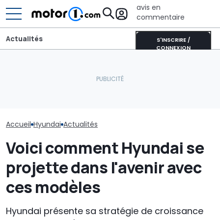
avis en
commentaire
Actualités
S'INSCRIRE /
CONNEXION
BYD devient le
Le nouveau Hyundai
Adria Twin (2026) : le
automobile off
Tucson a été aperçu lors
campervan culte
Paris Saint-G
d'essais
entièrement repensé
jusqu’en 2029
Accueil
Hyundai
Actualités
Voici comment Hyundai se
projette dans l'avenir avec
ces modèles
Hyundai présente sa stratégie de croissance