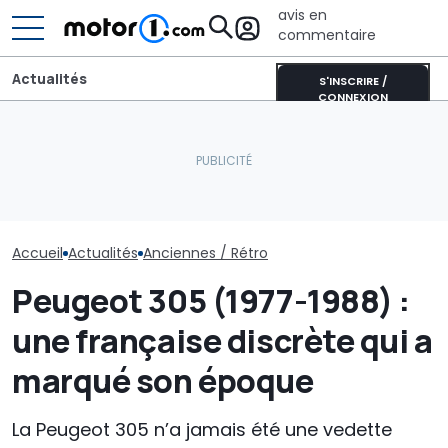
avis en
commentaire
Actualités
S'INSCRIRE /
CONNEXION
Cette Eagle est la seule
Skoda Peaq : la
LM002 : Le 4x4
F1 américaine à avoir
production du grand SUV
Lamborghini f
remporté un Grand Prix
électrique a démarré
ans
Accueil
Actualités
Anciennes / Rétro
Peugeot 305 (1977-1988) :
une française discrète qui a
marqué son époque
La Peugeot 305 n’a jamais été une vedette