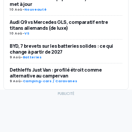
met à jour
10 Aoû
-
Nouveauté
Audi Q9 vs Mercedes GLS, comparatif entre
titans allemands (de luxe)
10 Aoû
-
VS
BYD, 7 brevets sur les batteries solides : ce qui
change à partir de 2027
9 Aoû
-
Batteries
Dethleffs Just Van : profilé étroit comme
alternative au campervan
9 Aoû
-
Camping-cars / Caravanes