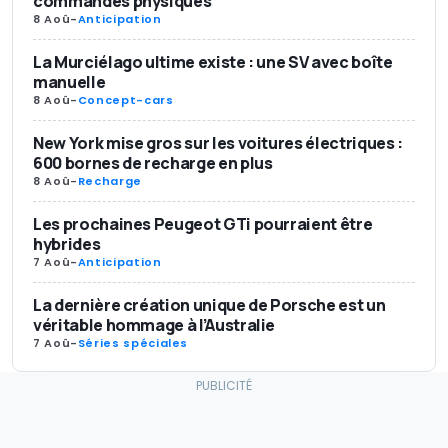
commandes physiques
8 Aoû
-
Anticipation
La Murciélago ultime existe : une SV avec boîte
manuelle
8 Aoû
-
Concept-cars
New York mise gros sur les voitures électriques :
600 bornes de recharge en plus
8 Aoû
-
Recharge
Les prochaines Peugeot GTi pourraient être
hybrides
7 Aoû
-
Anticipation
La dernière création unique de Porsche est un
véritable hommage à l’Australie
7 Aoû
-
Séries spéciales