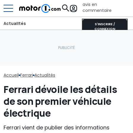
avis en
commentaire
Actualités
S'INSCRIRE /
CONNEXION
CATL et BYD détiennent la
Une nouvelle version du
moitié des batteries de
Ces Ferrari P
Purosangue aperçue à
voitures électriques
spéciales ne 
Maranello
mondiales
pour « nous »
Accueil
Ferrari
Actualités
Ferrari dévoile les détails
de son premier véhicule
électrique
Ferrari vient de publier des informations