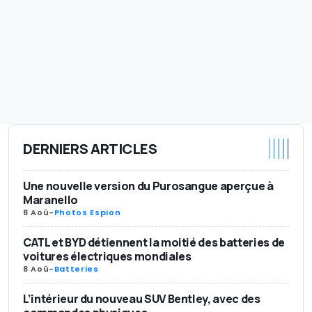
DERNIERS ARTICLES
Une nouvelle version du Purosangue aperçue à
Maranello
8 Aoû
-
Photos Espion
CATL et BYD détiennent la moitié des batteries de
voitures électriques mondiales
8 Aoû
-
Batteries
L’intérieur du nouveau SUV Bentley, avec des