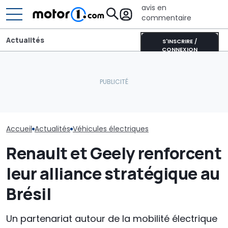
avis en
commentaire
Actualités
S'INSCRIRE /
CONNEXION
Aston Martin contrainte
Ce VE est en r
Comment la voiture
de vendre la majeure
vélo électriqu
électrique ramène le
partie de son nom pour
France pouva
silence en ville
survivre
atteindre 120
Accueil
Actualités
Véhicules électriques
Renault et Geely renforcent
leur alliance stratégique au
Brésil
Un partenariat autour de la mobilité électrique