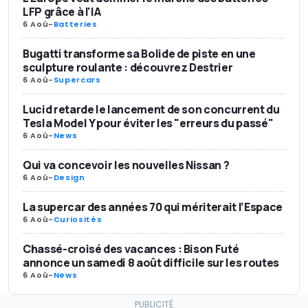
LFP grâce à l'IA
6 Aoû
-
Batteries
Bugatti transforme sa Bolide de piste en une
sculpture roulante : découvrez Destrier
6 Aoû
-
Supercars
Lucid retarde le lancement de son concurrent du
Tesla Model Y pour éviter les "erreurs du passé"
6 Aoû
-
News
Qui va concevoir les nouvelles Nissan ?
6 Aoû
-
Design
La supercar des années 70 qui mériterait l’Espace
6 Aoû
-
Curiosités
Chassé-croisé des vacances : Bison Futé
annonce un samedi 8 août difficile sur les routes
6 Aoû
-
News