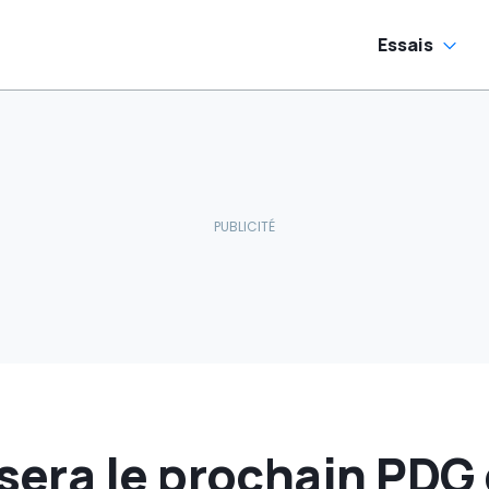
Essais
era le prochain PDG