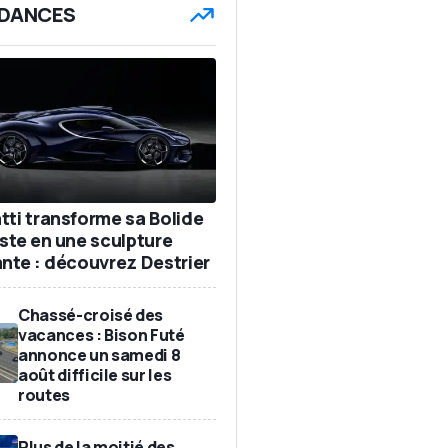
DANCES
tti transforme sa Bolide
iste en une sculpture
ante : découvrez Destrier
Chassé-croisé des
vacances : Bison Futé
annonce un samedi 8
août difficile sur les
routes
Plus de la moitié des