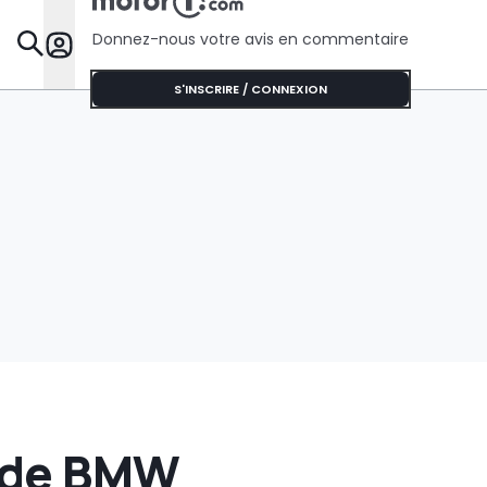
automobil
justice
Donnez-nous votre avis en commentaire
Dossie
S'INSCRIRE / CONNEXION
 de BMW