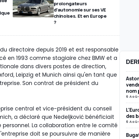
lle
prolongateurs
d'autonomie sur ses VE
rique
chinoises. Et en Europe
?
du directoire depuis 2019 et est responsable
ncé en 1993 comme stagiaire chez BMW et a
DER
ionale dans divers postes de direction,
ord, Leipzig et Munich ainsi qu'en tant que
Aston
treprise. Son contrat de président du
vendr
nom p
6 Aoû
prise central et vice-président du conseil
L'Eur
des b
mmich, a déclaré que Nedeljković bénéficiait
6 Aoû
 personnel. La collaboration entre le comité
 l'entreprise doit se poursuivre de manière
Bugat