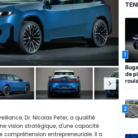
TEN
1
Buga
de p
roul
2
illance, Dr. Nicolas Peter, a qualifié
ne vision stratégique, d'une capacité
e compréhension entrepreneuriale. Il a