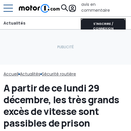
avis en
commentaire
Actualités
S'INSCRIRE /
CONNEXION
Quelles sont les
décisions de la NHTSA
Les prochaines Peugeot
concernant les phares
GTi pourraient être
Les voitures le
Tesla de 2017 à 2023 ?
hybrides
sûres de 2025
Accueil
Actualités
Sécurité routière
A partir de ce lundi 29
décembre, les très grands
excès de vitesse sont
passibles de prison