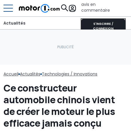
avis en
commentaire
Actualités
S'INSCRIRE /
CONNEXION
Le secteur én
Près de 2 000 km avec un
évolue et la n
plein : le record du
Qui va concevoir les
des voitures é
Qashqai e-POWER
nouvelles Nissan ?
commence
Accueil
Actualités
Technologies / Innovations
Ce constructeur
automobile chinois vient
de créer le moteur le plus
efficace jamais conçu