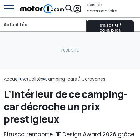
avis en
commentaire
Actualités
S'INSCRIRE /
CONNEXION
Ce camping-car coûte
2,2 millions d’euros, avec
Le Volkswage
une voiture de collection
Qui va concevoir les
California est
à l’arrière
nouvelles Nissan ?
autonome grâc
Accueil
Actualités
Camping-cars / Caravanes
L’intérieur de ce camping-
car décroche un prix
prestigieux
Etrusco remporte l’iF Design Award 2026 grâce