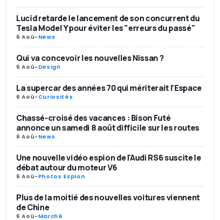
Lucid retarde le lancement de son concurrent du
Tesla Model Y pour éviter les "erreurs du passé"
6 Aoû
-
News
Qui va concevoir les nouvelles Nissan ?
6 Aoû
-
Design
La supercar des années 70 qui mériterait l’Espace
6 Aoû
-
Curiosités
Chassé-croisé des vacances : Bison Futé
annonce un samedi 8 août difficile sur les routes
6 Aoû
-
News
Une nouvelle vidéo espion de l'Audi RS6 suscite le
débat autour du moteur V6
6 Aoû
-
Photos Espion
Plus de la moitié des nouvelles voitures viennent
de Chine
6 Aoû
-
Marché