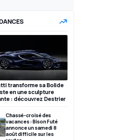
DANCES
tti transforme sa Bolide
iste en une sculpture
ante : découvrez Destrier
Chassé-croisé des
vacances : Bison Futé
annonce un samedi 8
août difficile sur les