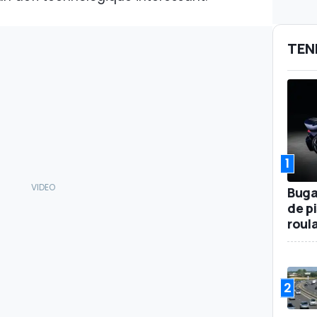
TEN
1
Buga
de p
roul
2