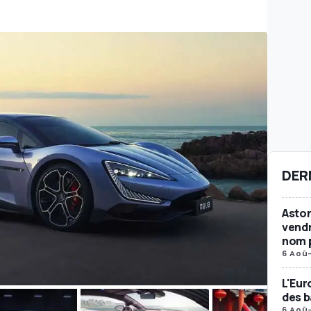
DER
Aston
vendr
nom p
6 Aoû
L'Eur
des b
6 Aoû