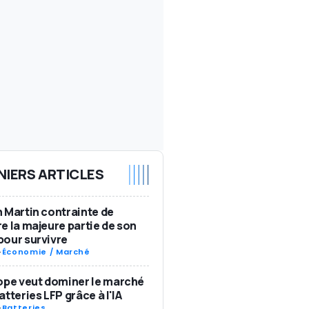
NIERS ARTICLES
 Martin contrainte de
e la majeure partie de son
our survivre
-
Économie / Marché
ope veut dominer le marché
atteries LFP grâce à l'IA
-
Batteries