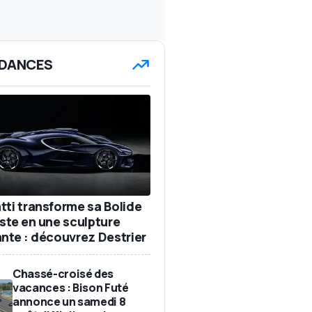
DANCES
tti transforme sa Bolide
iste en une sculpture
ante : découvrez Destrier
Chassé-croisé des
vacances : Bison Futé
annonce un samedi 8