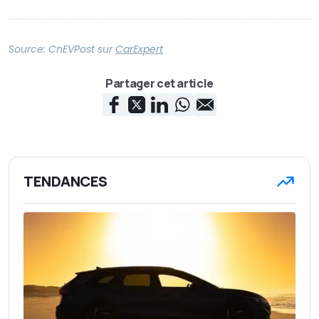
Source:
CnEVPost
sur
CarExpert
Partager cet article
TENDANCES