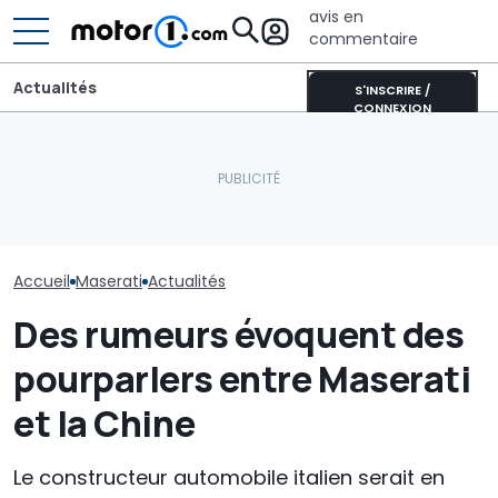
avis en
commentaire
Actualités
S'INSCRIRE /
CONNEXION
La Maserati Project GT4
Bugatti dévoil
est la voiture de course à
Les prochaines Peugeot
ultime hyperc
laquelle vous ne vous
GTi pourraient être
avant le début
attendiez pas
hybrides
V16
Accueil
Maserati
Actualités
Des rumeurs évoquent des
pourparlers entre Maserati
et la Chine
Le constructeur automobile italien serait en