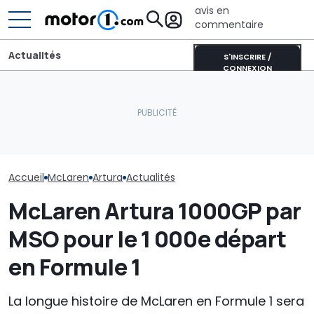
avis en
commentaire
Actualités
S'INSCRIRE /
CONNEXION
Cette supercar est
réservée à la piste et
Une nouvelle version du
vaut plus de deux millions
Purosangue aperçue à
Cette McLaren
d'euros
Maranello
vaut une fort
Accueil
McLaren
Artura
Actualités
McLaren Artura 1000GP par
MSO pour le 1 000e départ
en Formule 1
La longue histoire de McLaren en Formule 1 sera