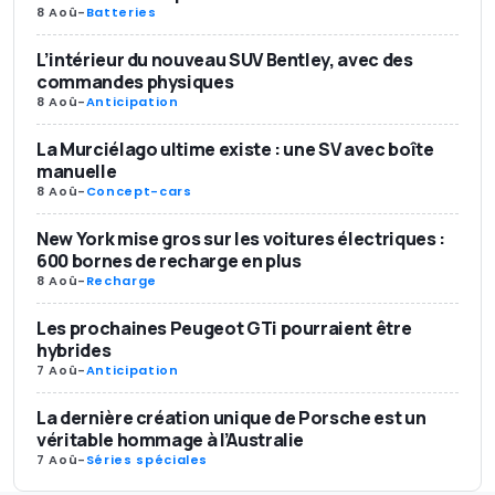
8 Aoû
-
Batteries
L’intérieur du nouveau SUV Bentley, avec des
commandes physiques
8 Aoû
-
Anticipation
La Murciélago ultime existe : une SV avec boîte
manuelle
8 Aoû
-
Concept-cars
New York mise gros sur les voitures électriques :
600 bornes de recharge en plus
8 Aoû
-
Recharge
Les prochaines Peugeot GTi pourraient être
hybrides
7 Aoû
-
Anticipation
La dernière création unique de Porsche est un
véritable hommage à l’Australie
7 Aoû
-
Séries spéciales