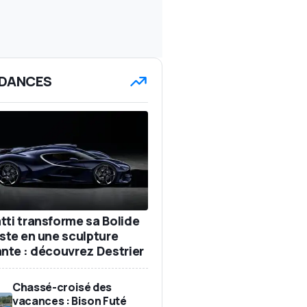
DANCES
tti transforme sa Bolide
iste en une sculpture
ante : découvrez Destrier
Chassé-croisé des
vacances : Bison Futé