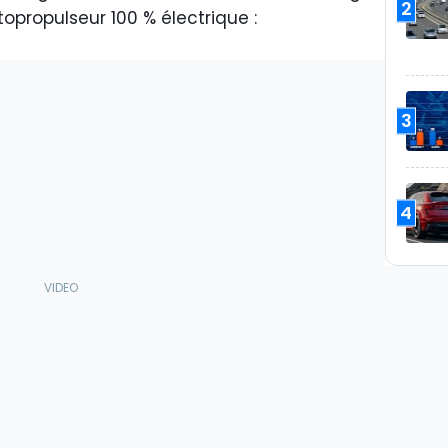
2
propulseur 100 % électrique :
3
4