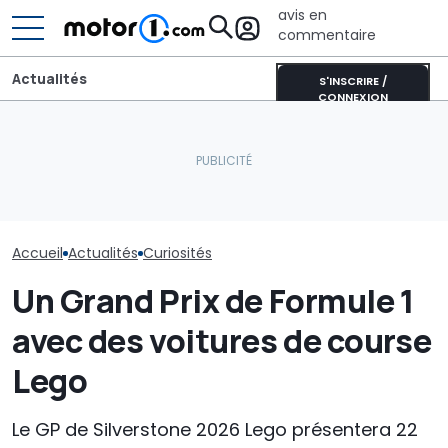
avis en
commentaire
Actualités
S'INSCRIRE /
CONNEXION
Une nouvelle version du
Ces Ferrari P
La supercar des années
Purosangue aperçue à
spéciales ne 
70 qui mériterait l’Espace
Maranello
pour « nous »
Accueil
Actualités
Curiosités
Un Grand Prix de Formule 1
avec des voitures de course
Lego
Le GP de Silverstone 2026 Lego présentera 22