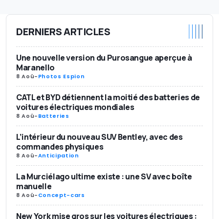
DERNIERS ARTICLES
Une nouvelle version du Purosangue aperçue à
Maranello
8 Aoû
-
Photos Espion
CATL et BYD détiennent la moitié des batteries de
voitures électriques mondiales
8 Aoû
-
Batteries
L’intérieur du nouveau SUV Bentley, avec des
commandes physiques
8 Aoû
-
Anticipation
La Murciélago ultime existe : une SV avec boîte
manuelle
8 Aoû
-
Concept-cars
New York mise gros sur les voitures électriques :