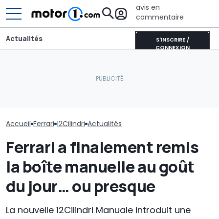
avis en
commentaire
Actualités
S'INSCRIRE /
CONNEXION
CATL et BYD détiennent la
Une nouvelle version du
moitié des batteries de
Ces Ferrari P
Purosangue aperçue à
voitures électriques
spéciales ne 
Maranello
mondiales
pour « nous »
Accueil
Ferrari
12Cilindri
Actualités
Ferrari a finalement remis
la boîte manuelle au goût
du jour… ou presque
La nouvelle 12Cilindri Manuale introduit une