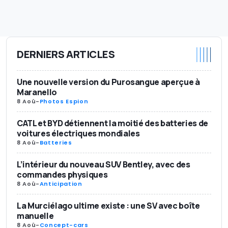
DERNIERS ARTICLES
Une nouvelle version du Purosangue aperçue à
Maranello
8 Aoû
-
Photos Espion
CATL et BYD détiennent la moitié des batteries de
voitures électriques mondiales
8 Aoû
-
Batteries
L’intérieur du nouveau SUV Bentley, avec des
commandes physiques
8 Aoû
-
Anticipation
La Murciélago ultime existe : une SV avec boîte
manuelle
8 Aoû
-
Concept-cars