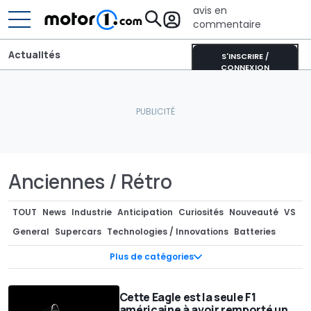
avis en
commentaire
Actualités
S'INSCRIRE /
CONNEXION
Anciennes / Rétro
TOUT
News
Industrie
Anticipation
Curiosités
Nouveauté
VS
General
Supercars
Technologies / Innovations
Batteries
Photos Espion
Teasers
Marché
Pièces Détachées / Tuning
Plus de catégories
Industrie
Séries spéciales
Recharge
Design
Design
Concept-cars
Rendus / Illustrations
Motorsport
Cette Eagle est la seule F1
américaine à avoir remporté un
Rétro & vintage
Records
Rumeurs