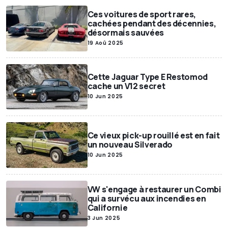
Ces voitures de sport rares,
cachées pendant des décennies,
désormais sauvées
19 Aoû 2025
Cette Jaguar Type E Restomod
cache un V12 secret
10 Jun 2025
Ce vieux pick-up rouillé est en fait
un nouveau Silverado
10 Jun 2025
VW s'engage à restaurer un Combi
qui a survécu aux incendies en
Californie
3 Jun 2025