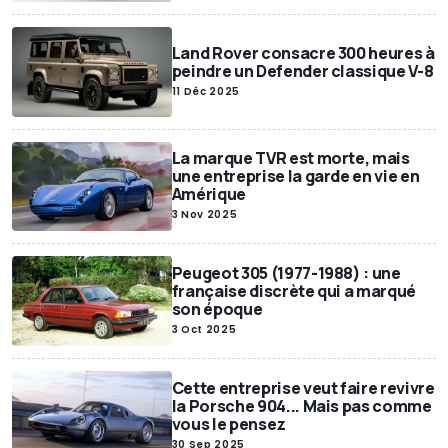
Land Rover consacre 300 heures à
peindre un Defender classique V-8
11 Déc 2025
La marque TVR est morte, mais
une entreprise la garde en vie en
Amérique
3 Nov 2025
Peugeot 305 (1977-1988) : une
française discrète qui a marqué
son époque
3 Oct 2025
Cette entreprise veut faire revivre
la Porsche 904... Mais pas comme
vous le pensez
30 Sep 2025