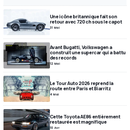
Annonces Motor1
Exclusif
SUV
Miniatures
Motor1Days
Youngtimer
Rétrospective
Poids lourds
Une icône britannique fait son
retour avec 720 ch sous le capot
31 Mai
Avant Bugatti, Volkswagen a
construit une supercar qui a battu
des records
12 Mai
Le Tour Auto 2026 reprend la
route entre Paris et Biarritz
4 Mai
Cette Toyota AE86 entièrement
restaurée est magnifique
10 Avr