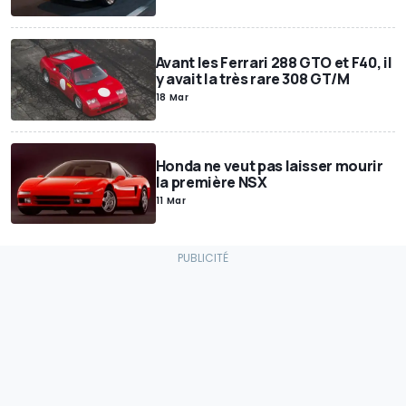
Avant les Ferrari 288 GTO et F40, il
y avait la très rare 308 GT/M
18 Mar
Honda ne veut pas laisser mourir
la première NSX
11 Mar