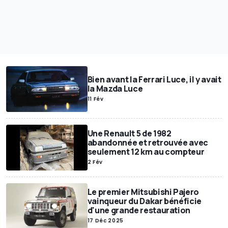
Bien avant la Ferrari Luce, il y avait
la Mazda Luce
11 Fév
Une Renault 5 de 1982
abandonnée et retrouvée avec
seulement 12 km au compteur
2 Fév
Le premier Mitsubishi Pajero
vainqueur du Dakar bénéficie
d'une grande restauration
17 Déc 2025