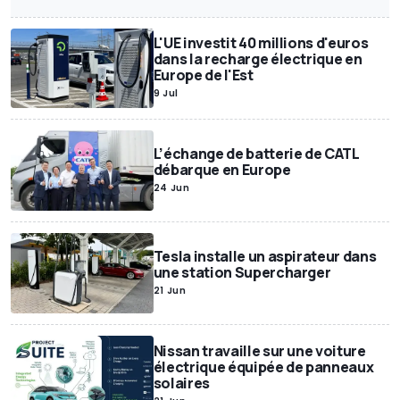
Exclusif
SUV
Miniatures
Motor1Days
Youngtimer
L'UE investit 40 millions d'euros
Rétrospective
Poids lourds
dans la recharge électrique en
Europe de l'Est
9 Jul
L’échange de batterie de CATL
débarque en Europe
24 Jun
Tesla installe un aspirateur dans
une station Supercharger
21 Jun
Nissan travaille sur une voiture
électrique équipée de panneaux
solaires