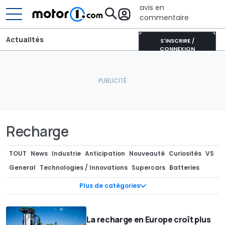
avis en
commentaire
Actualités
S'INSCRIRE /
CONNEXION
Recharge
TOUT
News
Industrie
Anticipation
Nouveauté
Curiosités
VS
General
Technologies / Innovations
Supercars
Batteries
Photos Espion
Teasers
Pièces Détachées / Tuning
Marché
Plus de catégories
Industrie
Séries spéciales
Recharge
Concept-cars
Design
Rendus / Illustrations
Design
Motorsport
Rétro & vintage
La recharge en Europe croît plus
Records
Rumeurs
Camping-cars / Caravanes
Economie