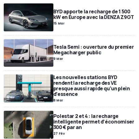
BYD apporte la recharge de 1 500
kW en Europe avec la DENZA Z9GT
15 Mar
Tesla Semi : ouverture du premier
Megacharger public
9 Mar
Les nouvelles stations BYD
rendent la recharge des VE
presque aussi rapide qu’un plein
d’essence
8 Mar
Polestar 2 et 4 : la recharge
intelligente permet d’économiser
300 € par an
27 Fév