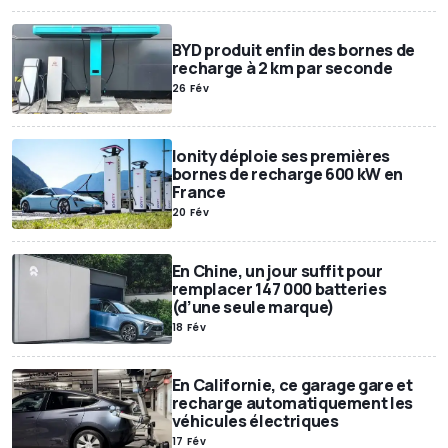
BYD produit enfin des bornes de
recharge à 2 km par seconde
26 Fév
Ionity déploie ses premières
bornes de recharge 600 kW en
France
20 Fév
En Chine, un jour suffit pour
remplacer 147 000 batteries
(d’une seule marque)
18 Fév
En Californie, ce garage gare et
recharge automatiquement les
véhicules électriques
17 Fév