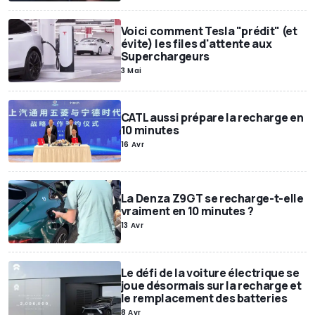
Voici comment Tesla "prédit" (et
évite) les files d'attente aux
Superchargeurs
3 Mai
CATL aussi prépare la recharge en
10 minutes
16 Avr
La Denza Z9GT se recharge-t-elle
vraiment en 10 minutes ?
13 Avr
Le défi de la voiture électrique se
joue désormais sur la recharge et
le remplacement des batteries
8 Avr