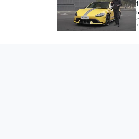
f
L
c
2