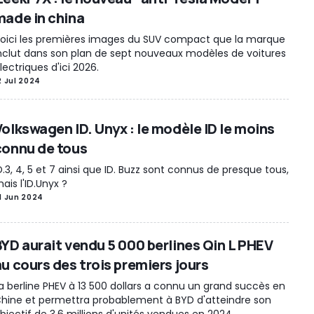
made in china
oici les premières images du SUV compact que la marque
nclut dans son plan de sept nouveaux modèles de voitures
lectriques d'ici 2026.
2 Jul 2024
Volkswagen ID. Unyx : le modèle ID le moins
connu de tous
D.3, 4, 5 et 7 ainsi que ID. Buzz sont connus de presque tous,
ais l'ID.Unyx ?
1 Jun 2024
BYD aurait vendu 5 000 berlines Qin L PHEV
au cours des trois premiers jours
a berline PHEV à 13 500 dollars a connu un grand succès en
hine et permettra probablement à BYD d'atteindre son
bjectif de 3,6 millions d'unités vendues en 2024.