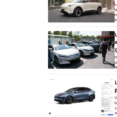
L
l
m
2
H
p
1
U
b
c
2