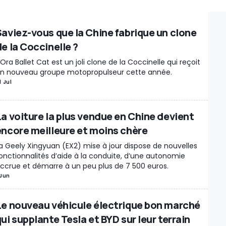
es Détachées / Tuning
Marché
Industrie
Séries spéciales
Recharge
ations
Design
Motorsport
Rétro & vintage
Records
Rumeurs
Saviez-vous que la Chine fabrique un clone
Insolite
Interview
Voitures Électriques
Enchères
Voitures Autonom
e la Coccinelle ?
ie / Marché
Moteur
Véhicules Utilitaires
New Releases
Chine
Rest
'Ora Ballet Cat est un joli clone de la Coccinelle qui reçoit
e
Sécurité routière
Jeux Vidéo
Véhicules autonomes
Rappels
Intér
n nouveau groupe motopropulseur cette année.
s mécaniques
Gouvernement
Brevets
Véhicules électriques
Histoir
1 Jul
enses
Muscle Cars
Événement
Divertissement / Célébrités
A vend
portage
Hydrogène
Industry Outlook
Matériaux critiques
Conversio
La voiture la plus vendue en Chine devient
sk
À ne pas manquer
Livres
Hybride
Show car
Motos électriques
L
encore meilleure et moins chère
ment
Vélos électriques
Production
Justice
Lifestyle
Police / Armée
a Geely Xingyuan (EX2) mise à jour dispose de nouvelles
res
Motor1Days
Youngtimer
Rétrospective
Poids lourds
onctionnalités d’aide à la conduite, d’une autonomie
ccrue et démarre à un peu plus de 7 500 euros.
 Jun
Le nouveau véhicule électrique bon marché
ui supplante Tesla et BYD sur leur terrain