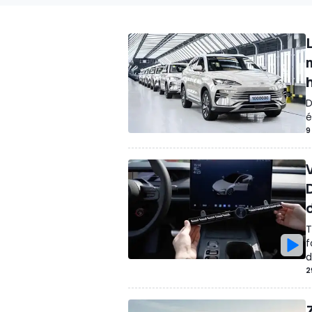
D
é
9
T
f
d
2