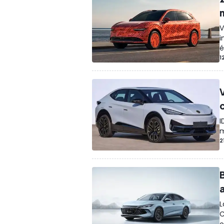
V
i
é
1
I
m
2
L
C
o