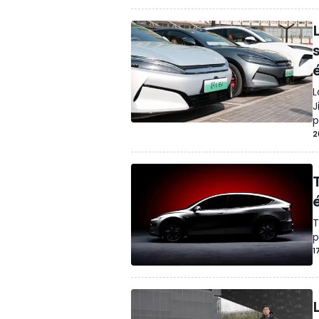
L
J
p
2
é
T
p
1