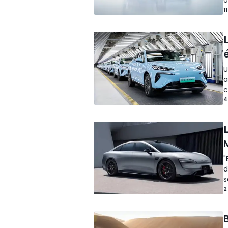
1
U
a
c
4
"
d
s
2