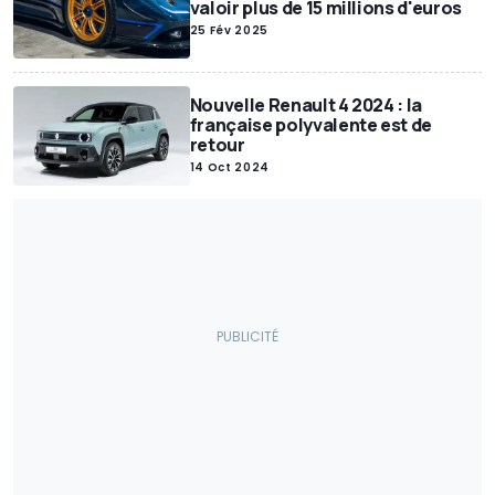
valoir plus de 15 millions d'euros
Camping-cars / Caravanes
Economie
Insolite
Interview
25 Fév 2025
Voitures Électriques
Économie / Marché
Enchères
Voitures Autonomes
Anciennes / Rétro
Evenements
Moteur
Nouvelle Renault 4 2024 : la
Véhicules Utilitaires
New Releases
Chine
Restylage
française polyvalente est de
retour
Tout-terrain
Accessoires
Pneumatique
Sécurité routière
14 Oct 2024
Jeux Vidéo
Véhicules autonomes
Rappels
Intérieur
Sales
Motos
Concepts We Forgot
Prix
Sports mécaniques
Gouvernement
Brevets
Véhicules électriques
Histoire
Politique
Jouets
Transports
Accidents
Récompenses
Muscle Cars
Événement
Divertissement / Célébrités
A vendre
Sécurité routière/Trafic
Salon
Publireportage
Hydrogène
Industry Outlook
Matériaux critiques
Conversions
Drag Races
enquête
Sécurité
Elon Musk
À ne pas manquer
Livres
Hybride
Show car
Motos électriques
Lithium
Exposition
Trafic
Formule E
Environnement
Vélos électriques
Production
Justice
Lifestyle
Police / Armée
Sondage