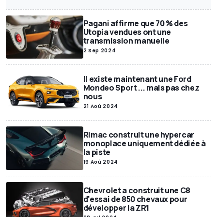
Annonces Motor1
Exclusif
SUV
Miniatures
Motor1Days
Pagani affirme que 70 % des
Youngtimer
Rétrospective
Poids lourds
Utopia vendues ont une
transmission manuelle
2 Sep 2024
Il existe maintenant une Ford
Mondeo Sport ... mais pas chez
nous
21 Aoû 2024
Rimac construit une hypercar
monoplace uniquement dédiée à
la piste
19 Aoû 2024
Chevrolet a construit une C8
d'essai de 850 chevaux pour
développer la ZR1