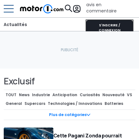
avis en
commentaire
Actualités
S'INSCRIRE /
CONNEXION
Exclusif
TOUT
News
Industrie
Anticipation
Curiosités
Nouveauté
VS
General
Supercars
Technologies / Innovations
Batteries
Photos Espion
Teasers
Pièces Détachées / Tuning
Industrie
Plus de catégories
Marché
Séries spéciales
Recharge
Concept-cars
Rendus / Illustrations
Design
Design
Motorsport
Cette Pagani Zonda pourrait
Rétro & vintage
Records
Rumeurs