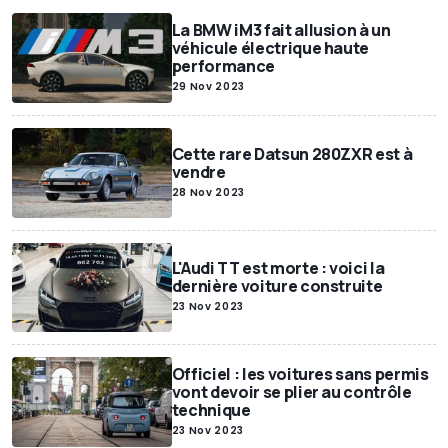
La BMW iM3 fait allusion à un
véhicule électrique haute
performance
29 Nov 2023
Cette rare Datsun 280ZXR est à
vendre
28 Nov 2023
L'Audi TT est morte : voici la
dernière voiture construite
23 Nov 2023
Officiel : les voitures sans permis
vont devoir se plier au contrôle
technique
23 Nov 2023