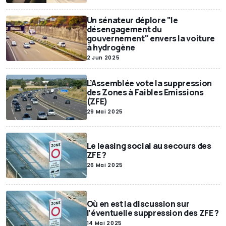
Un sénateur déplore "le
désengagement du
gouvernement" envers la voiture
à hydrogène
2 Jun 2025
L’Assemblée vote la suppression
des Zones à Faibles Emissions
(ZFE)
29 Mai 2025
Le leasing social au secours des
ZFE ?
26 Mai 2025
Où en est la discussion sur
l’éventuelle suppression des ZFE ?
14 Mai 2025