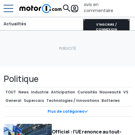
avis en
commentaire
Actualités
S'INSCRIRE /
CONNEXION
Politique
TOUT
News
Industrie
Anticipation
Curiosités
Nouveauté
VS
General
Supercars
Technologies / Innovations
Batteries
Photos Espion
Teasers
Marché
Pièces Détachées / Tuning
Plus de catégories
Industrie
Séries spéciales
Recharge
Design
Design
Concept-cars
Rendus / Illustrations
Motorsport
Officiel : l’UE renonce au tout-
Rétro & vintage
Records
Rumeurs