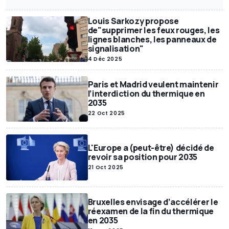
Annonces Motor1
Exclusif
SUV
Miniatures
Motor1Days
Louis Sarkozy propose
Youngtimer
Rétrospective
Poids lourds
de"supprimer les feux rouges, les
lignes blanches, les panneaux de
signalisation"
4 Déc 2025
Paris et Madrid veulent maintenir
l’interdiction du thermique en
2035
22 Oct 2025
L'Europe a (peut-être) décidé de
revoir sa position pour 2035
21 Oct 2025
Bruxelles envisage d’accélérer le
réexamen de la fin du thermique
en 2035