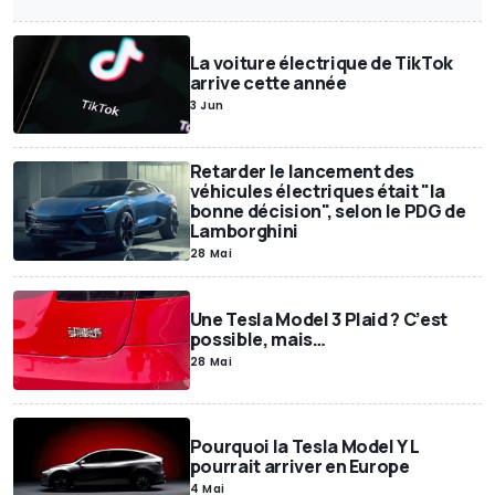
Exclusif
SUV
Miniatures
Motor1Days
Youngtimer
Rétrospective
Poids lourds
La voiture électrique de TikTok
arrive cette année
3 Jun
Retarder le lancement des
véhicules électriques était "la
bonne décision", selon le PDG de
Lamborghini
28 Mai
Une Tesla Model 3 Plaid ? C’est
possible, mais…
28 Mai
Pourquoi la Tesla Model Y L
pourrait arriver en Europe
4 Mai