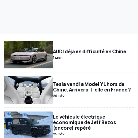
AUDI déjà en difficulté en Chine
1 Mar
Tesla vend la Model Y L hors de
Chine. Arrivera-t-elle en France ?
26 Fév
Le véhicule électrique
économique de Jeff Bezos
(encore) repéré
25 Fév