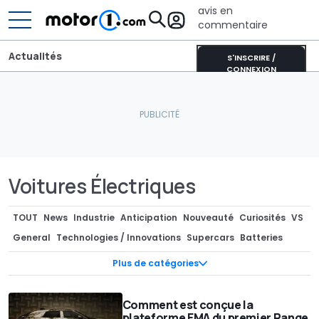
avis en
commentaire
Actualités
S'INSCRIRE /
CONNEXION
Voitures Électriques
TOUT
News
Industrie
Anticipation
Nouveauté
Curiosités
VS
General
Technologies / Innovations
Supercars
Batteries
Photos Espion
Teasers
Pièces Détachées / Tuning
Marché
Plus de catégories
Industrie
Séries spéciales
Recharge
Concept-cars
Design
Rendus / Illustrations
Design
Motorsport
Rétro & vintage
Comment est conçue la
plateforme EMA du premier Range
Records
Rumeurs
Camping-cars / Caravanes
Economie