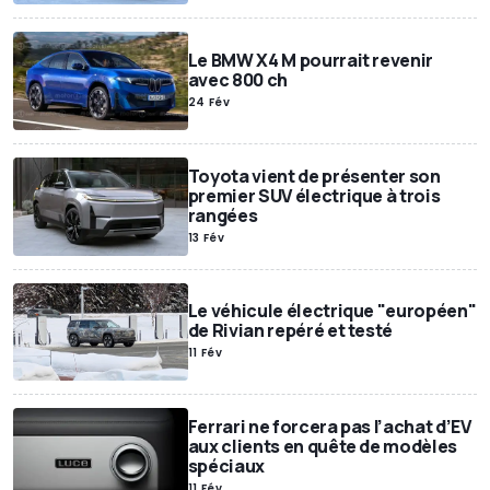
Le BMW X4 M pourrait revenir
avec 800 ch
24 Fév
Toyota vient de présenter son
premier SUV électrique à trois
rangées
13 Fév
Le véhicule électrique "européen"
de Rivian repéré et testé
11 Fév
Ferrari ne forcera pas l’achat d’EV
aux clients en quête de modèles
spéciaux
11 Fév