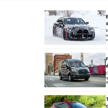
B
l
2
F
C
q
1