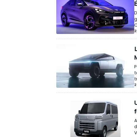
D
g
C
2
P
t
t
2
A
d
V