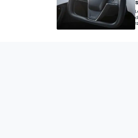
L
d
1