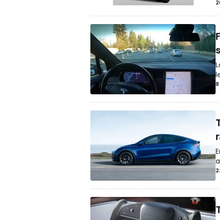
2
F
s
L
l
8
E
a
2