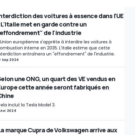
strie
Séries spéciales
Marché
Pièces Détachées / Tuning
Recharge
dus / Illustrations
Rétro & vintage
Records
Rumeurs
Interdiction des voitures à essence dans l'UE
Insolite
Économie / Marché
Interview
Voitures Électriques
New Rel
 L'Italie met en garde contre un
es / Rétro
Evenements
Moteur
Véhicules Utilitaires
Chine
Restyla
"effondrement" de l'industrie
e
Sécurité routière
Jeux Vidéo
Véhicules autonomes
Rappels
Intér
'Union européenne s'apprête à interdire les voitures à
s mécaniques
Gouvernement
Brevets
Véhicules électriques
Histoir
ombustion interne en 2035. L'Italie estime que cette
enses
nterdiction entraînera un "effondrement" de l'industrie.
Muscle Cars
Événement
Divertissement / Célébrités
A vend
0 Sep 2024
portage
Hydrogène
Industry Outlook
Matériaux critiques
Conversio
sk
À ne pas manquer
Livres
Hybride
Show car
Motos électriques
L
Selon une ONG, un quart des VE vendus en
ment
Vélos électriques
Production
Justice
Lifestyle
Police / Armée
Europe cette année seront fabriqués en
res
Motor1Days
Youngtimer
Rétrospective
Poids lourds
Chine
ela inclut la Tesla Model 3.
 Avr 2024
La marque Cupra de Volkswagen arrive aux