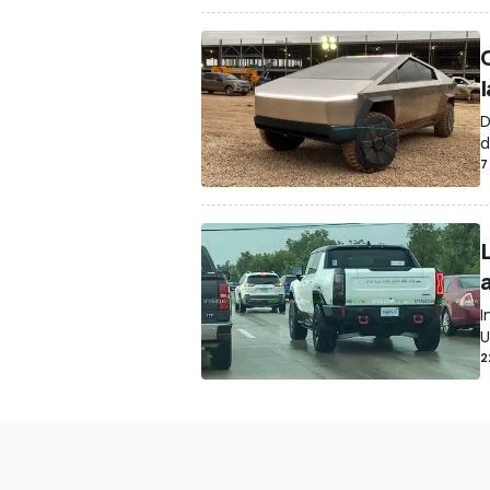
D
d
7
I
U
2