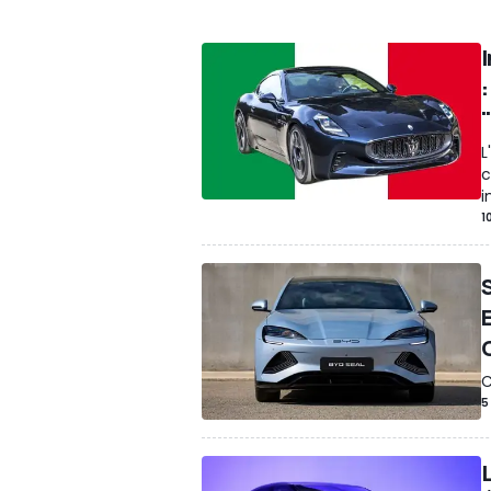
Batteries
Photos Espion
Teasers
Indu
Design
Concept-cars
Motorsport
Ren
Camping-cars / Caravanes
Economie
:
Enchères
Voitures Autonomes
Ancienn
Tout-terrain
Accessoires
Pneumatiqu
L
Motos
Concepts We Forgot
Prix
Sport
c
Jouets
Transports
Accidents
Récomp
i
1
Sécurité routière/Trafic
Salon
Publire
Drag Races
enquête
Sécurité
Elon Mu
Exposition
Trafic
Formule E
Environne
Annonces Motor1
Exclusif
SUV
Miniatu
C
5