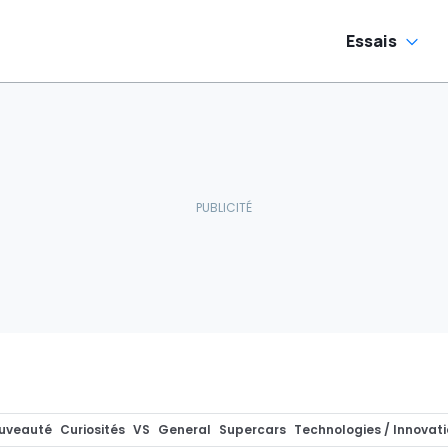
Essais
uveauté
Curiosités
VS
General
Supercars
Technologies / Innovat