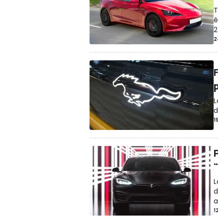
T
ê
2
2
p
L
d
1
L
d
a
1