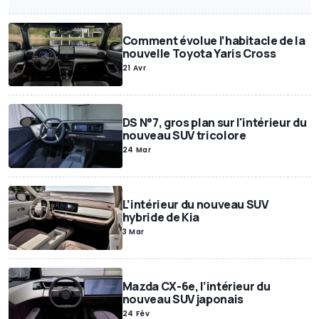
Justice
Lifestyle
Police / Armée
Sondage
Annonces Motor1
Exclusif
SUV
Miniatures
Motor1Days
Youngtimer
Comment évolue l’habitacle de la
nouvelle Toyota Yaris Cross
Rétrospective
Poids lourds
21 Avr
DS N°7, gros plan sur l'intérieur du
nouveau SUV tricolore
24 Mar
L’intérieur du nouveau SUV
hybride de Kia
3 Mar
Mazda CX-6e, l’intérieur du
nouveau SUV japonais
24 Fév