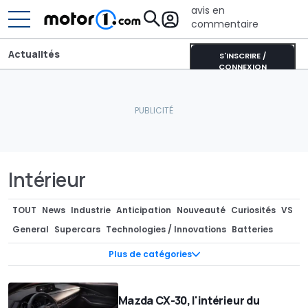
avis en
commentaire
Actualités
S'INSCRIRE /
CONNEXION
Intérieur
TOUT
News
Industrie
Anticipation
Nouveauté
Curiosités
VS
General
Supercars
Technologies / Innovations
Batteries
Photos Espion
Teasers
Industrie
Séries spéciales
Marché
Plus de catégories
Pièces Détachées / Tuning
Recharge
Design
Design
Concept-cars
Motorsport
Rendus / Illustrations
Mazda CX-30, l'intérieur du
Rétro & vintage
Records
Rumeurs