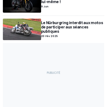
lui-même !
Economie
Économie / Marché
Interview
Insolite
9 Jun
Voitures Électriques
New Releases
Enchères
Voitures Autonomes
Anciennes / Rétro
Evenements
Moteur
Le Nürburgring interdit aux motos
Véhicules Utilitaires
Chine
Restylage
Tout-terrain
de participer aux séances
publiques
Muscle Cars
Accessoires
Pneumatique
Sécurité routière
20 Fév 2025
Jeux Vidéo
Véhicules autonomes
Rappels
Intérieur
Sales
Motos
Concepts We Forgot
Prix
Sports mécaniques
Gouvernement
Brevets
Véhicules électriques
Histoire
Politique
Jouets
Transports
Accidents
Récompenses
Événement
Divertissement / Célébrités
A vendre
Sécurité routière/Trafic
Salon
Publireportage
Hydrogène
Industry Outlook
Matériaux critiques
Conversions
Drag Races
enquête
Sécurité
Elon Musk
À ne pas manquer
Livres
Hybride
Show car
Motos électriques
Lithium
Exposition
Trafic
Formule E
Environnement
Vélos électriques
Production
Justice
Lifestyle
Police / Armée
Sondage