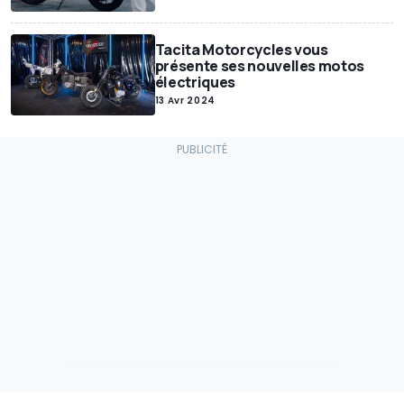
Tacita Motorcycles vous
présente ses nouvelles motos
électriques
13 Avr 2024