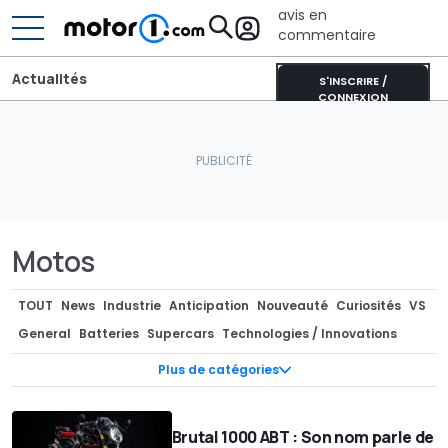
avis en
commentaire
Actualités
S'INSCRIRE /
CONNEXION
Motos
TOUT
News
Industrie
Anticipation
Nouveauté
Curiosités
VS
General
Batteries
Supercars
Technologies / Innovations
Photos Espion
Teasers
Industrie
Séries spéciales
Marché
Plus de catégories
Pièces Détachées / Tuning
Recharge
Concept-cars
Design
Design
Rendus / Illustrations
Rétro & vintage
Brutal 1000 ABT : Son nom parle de
Camping-cars / Caravanes
Motorsport
Rumeurs
Records