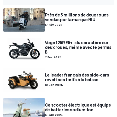
Annonces Motor1
Exclusif
SUV
Miniatures
Motor1Days
Youngtimer
Rétrospective
Poids lourds
Près de 5 millions de deux roues
vendus par la marque NIU
17 Fév 2025
Voge 125R E5+ : du caractère sur
deux roues, même avec le permis
B
7 Fév 2025
Le leader français des side-cars
revoit ses tarifs à la baisse
19 Jan 2025
Ce scooter électrique est équipé
de batteries sodium-ion
13 Jan 2025