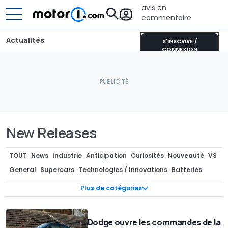
avis en
commentaire
Actualités
S'INSCRIRE /
CONNEXION
New Releases
TOUT
News
Industrie
Anticipation
Curiosités
Nouveauté
VS
General
Supercars
Technologies / Innovations
Batteries
Photos Espion
Teasers
Marché
Pièces Détachées / Tuning
Plus de catégories
Industrie
Séries spéciales
Recharge
Design
Design
Concept-cars
Rendus / Illustrations
Motorsport
Dodge ouvre les commandes de la
Rétro & vintage
Records
Rumeurs