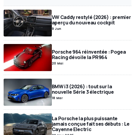
Annonces Motor1
Exclusif
SUV
Miniatures
Motor1Days
Youngtimer
Rétrospective
Poids lourds
VW Caddy restylé (2026) : premier
aperçu du nouveau cockpit
9 Jun
Porsche 964 réinventée : Pogea
Racing dévoile la PR964
20 Mai
BMW i3 (2026) : tout sur la
nouvelle Série 3 électrique
18 Mar
La Porsche la plus puissante
jamais conçue fait ses débuts : Le
Cayenne Electric