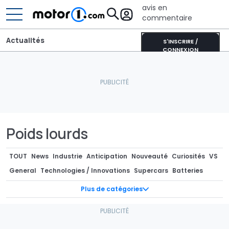
avis en
commentaire
Actualités
S'INSCRIRE /
CONNEXION
Poids lourds
TOUT
News
Industrie
Anticipation
Nouveauté
Curiosités
VS
General
Technologies / Innovations
Supercars
Batteries
Photos Espion
Teasers
Pièces Détachées / Tuning
Marché
Plus de catégories
Industrie
Séries spéciales
Recharge
Concept-cars
Design
Rendus / Illustrations
Design
Motorsport
Rétro & vintage
Records
Rumeurs
Camping-cars / Caravanes
Economie