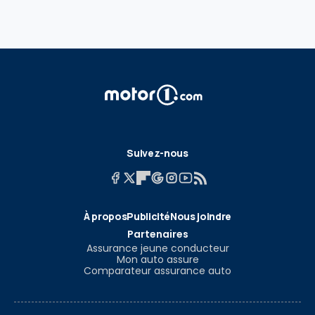
Exclusif
SUV
Miniatures
Motor1Days
Youngtimer
Rétrospective
Poids lourds
Suivez-nous
À propos
Publicité
Nous joindre
Partenaires
Assurance jeune conducteur
Mon auto assure
Comparateur assurance auto