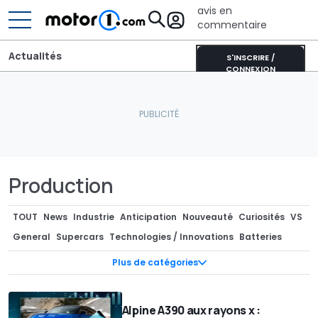
avis en
commentaire
Actualités
S'INSCRIRE /
CONNEXION
Production
TOUT
News
Industrie
Anticipation
Nouveauté
Curiosités
VS
General
Supercars
Technologies / Innovations
Batteries
Photos Espion
Teasers
Industrie
Séries spéciales
Marché
Plus de catégories
Pièces Détachées / Tuning
Recharge
Design
Design
Concept-cars
Motorsport
Rendus / Illustrations
Alpine A390 aux rayons x :
Rétro & vintage
Records
Rumeurs