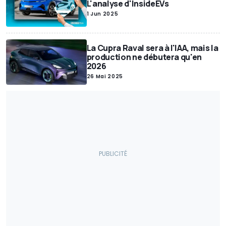
L'analyse d'InsideEVs
Camping-cars / Caravanes
Economie
Insolite
1 Jun 2025
Économie / Marché
Interview
Voitures Électriques
New Releases
Enchères
Voitures Autonomes
La Cupra Raval sera à l'IAA, mais la
Anciennes / Rétro
Evenements
Moteur
Véhicules Utilitaires
production ne débutera qu'en
2026
Chine
Restylage
Tout-terrain
Accessoires
Pneumatique
26 Mai 2025
Sécurité routière
Jeux Vidéo
Véhicules autonomes
Rappels
Intérieur
Sales
Motos
Concepts We Forgot
Prix
Sports mécaniques
Gouvernement
Brevets
Véhicules électriques
Histoire
Politique
Jouets
Transports
Accidents
Récompenses
Muscle Cars
Événement
Divertissement / Célébrités
A vendre
Sécurité routière/Trafic
Salon
Publireportage
Hydrogène
Industry Outlook
Matériaux critiques
Conversions
Drag Races
enquête
Sécurité
Elon Musk
À ne pas manquer
Livres
Hybride
Show car
Motos électriques
Lithium
Exposition
Trafic
Formule E
Environnement
Vélos électriques
Production