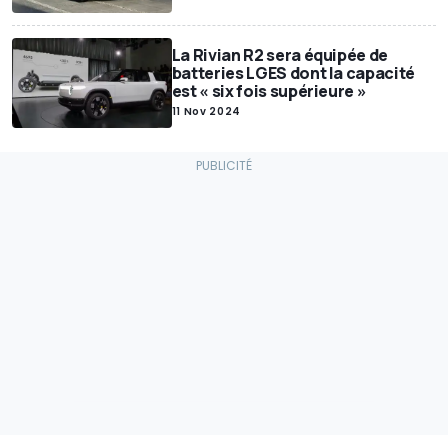
La Rivian R2 sera équipée de
batteries LGES dont la capacité
est « six fois supérieure »
11 Nov 2024