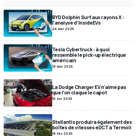
Justice
Lifestyle
Police / Armée
Sondage
Annonces Motor1
Exclusif
SUV
Miniatures
Motor1Days
Youngtimer
BYD Dolphin Surf aux rayons X :
l'analyse d'InsideEVs
Rétrospective
Poids lourds
24 Mai 2025
Tesla Cybertruck : à quoi
ressemble le pick-up électrique
américain
19 Mai 2025
La Dodge Charger EV n'aime pas
que l'on claque le capot
16 Avr 2025
Stellantis produira également des
boîtes de vitesses eDCT à Termoli
18 Fév 2025