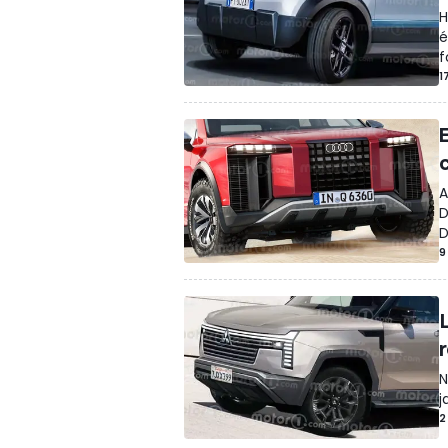
H
é
f
1
c
A
D
D
9
N
j
2