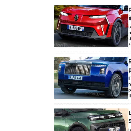
L
a
d
2
I
m
p
1
L
L