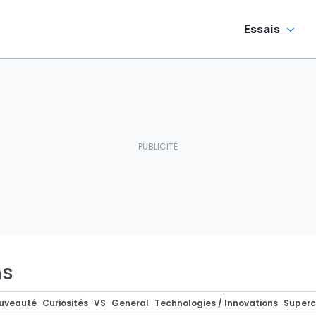
Essais
ns
uveauté
Curiosités
VS
General
Technologies / Innovations
Superc