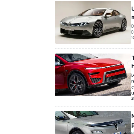
D
B
1
T
h
L
m
c
u
3
E