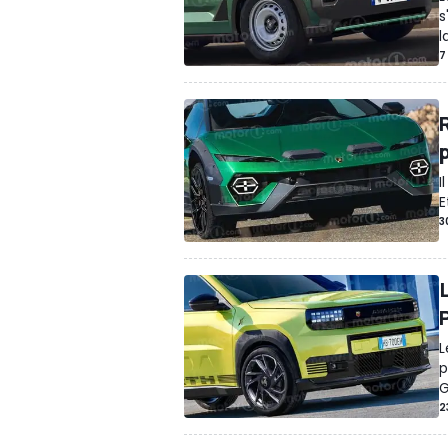
s
l
7
I
E
3
L
p
G
2