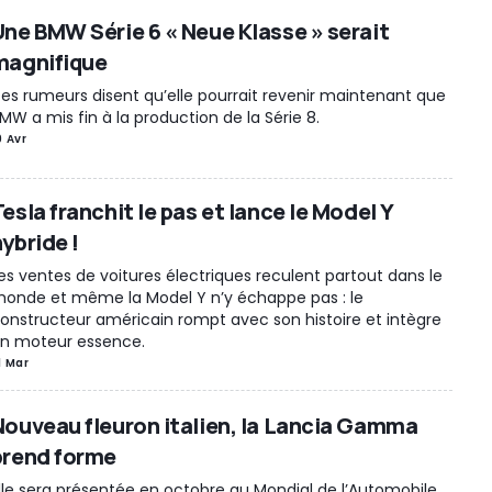
Une BMW Série 6 « Neue Klasse » serait
magnifique
es rumeurs disent qu’elle pourrait revenir maintenant que
MW a mis fin à la production de la Série 8.
9 Avr
esla franchit le pas et lance le Model Y
ybride !
es ventes de voitures électriques reculent partout dans le
onde et même la Model Y n’y échappe pas : le
onstructeur américain rompt avec son histoire et intègre
n moteur essence.
1 Mar
Nouveau fleuron italien, la Lancia Gamma
prend forme
lle sera présentée en octobre au Mondial de l’Automobile