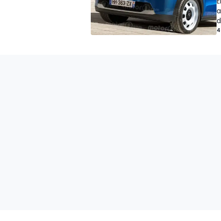
E
a
d
4