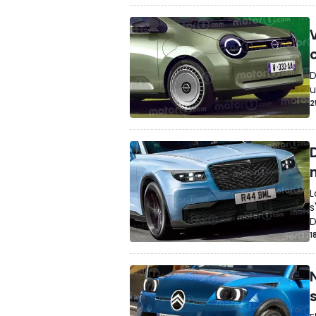
D
u
2
L
s
D
1