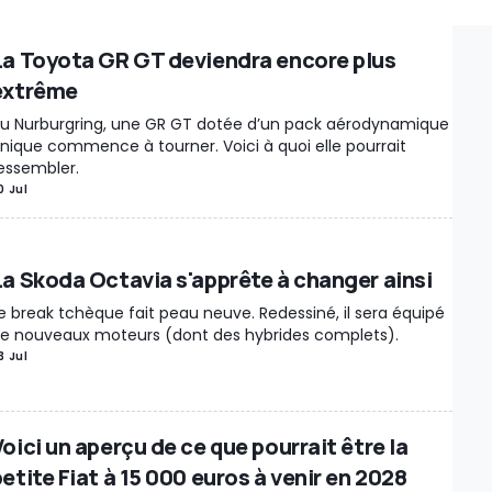
es Détachées / Tuning
Marché
Industrie
Séries spéciales
Recharge
ations
Design
Motorsport
Rétro & vintage
Records
Rumeurs
La Toyota GR GT deviendra encore plus
Insolite
Interview
Voitures Électriques
Enchères
Voitures Autonom
extrême
ie / Marché
Moteur
Véhicules Utilitaires
New Releases
Chine
Rest
u Nurburgring, une GR GT dotée d’un pack aérodynamique
e
Sécurité routière
Jeux Vidéo
Véhicules autonomes
Rappels
Intér
nique commence à tourner. Voici à quoi elle pourrait
s mécaniques
Gouvernement
Brevets
Véhicules électriques
Histoir
essembler.
0 Jul
enses
Muscle Cars
Événement
Divertissement / Célébrités
A vend
portage
Hydrogène
Industry Outlook
Matériaux critiques
Conversio
sk
À ne pas manquer
Livres
Hybride
Show car
Motos électriques
L
La Skoda Octavia s'apprête à changer ainsi
ment
Vélos électriques
Production
Justice
Lifestyle
Police / Armée
e break tchèque fait peau neuve. Redessiné, il sera équipé
res
Motor1Days
Youngtimer
Rétrospective
Poids lourds
e nouveaux moteurs (dont des hybrides complets).
3 Jul
oici un aperçu de ce que pourrait être la
etite Fiat à 15 000 euros à venir en 2028