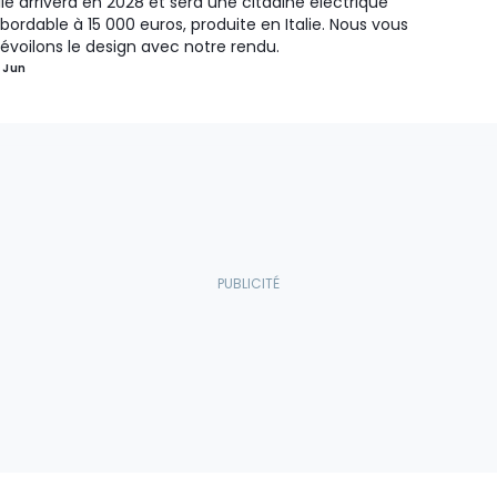
lle arrivera en 2028 et sera une citadine électrique
bordable à 15 000 euros, produite en Italie. Nous vous
évoilons le design avec notre rendu.
 Jun