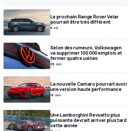
Annonces Motor1
Exclusif
SUV
Miniatures
Motor1Days
Youngtimer
Rétrospective
Poids lourds
Le prochain Range Rover Velar
pourrait être très différent
8 Jul
Selon des rumeurs, Volkswagen
va supprimer 100 000 emplois et
fermer quatre usines
28 Jun
La nouvelle Camaro pourrait avoir
une version haute performance
16 Jun
Une Lamborghini Revuelto plus
puissante devrait arriver plus tard
cette année