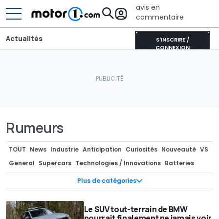
avis en
commentaire
Actualités
S'INSCRIRE /
CONNEXION
Rumeurs
TOUT
News
Industrie
Anticipation
Curiosités
Nouveauté
VS
General
Supercars
Technologies / Innovations
Batteries
Photos Espion
Teasers
Marché
Pièces Détachées / Tuning
Plus de catégories
Industrie
Séries spéciales
Recharge
Design
Design
Concept-cars
Rendus / Illustrations
Motorsport
Le SUV tout-terrain de BMW
pourrait finalement ne jamais voir
Rétro & vintage
Records
Rumeurs