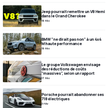
Jeep pourrait remettre un V8 Hemi
dans le Grand Cherokee
19 Fév
BMW "ne dirait pas non" à un 4x4
M haute performance
19 Fév
Le groupe Volkswagen envisage
des réductions de coûts
"massives", selon un rapport
17 Fév
Porsche pourrait abandonner ses
718 électriques
3 Fév