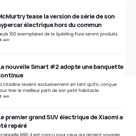
McMurtry tease la version de série de son
hypercar électrique hors du commun
euls 100 exemplaires de la Spéirling Pure seront produits.
9 Jun
La nouvelle Smart #2 adopte une banquette
continue
a citadine revient exclusivement en tant qu’EV, conçue
our tirer le meilleur parti de son petit habitacle.
2 Jun
Le premier grand SUV électrique de Xiaomi a
été repéré
l s’appelle N90, il est conçu pour ceux qui aiment voyager