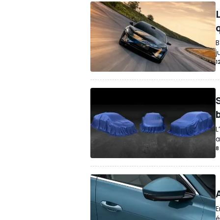
B
j
1
L
a
8
E
é