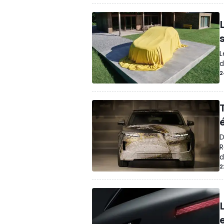
L
d
2
D
R
d
2