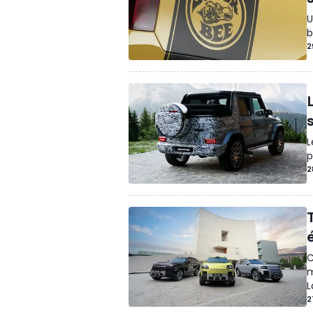
U
b
2
L
s
L
p
2
C
m
L
2