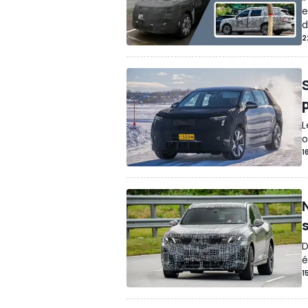
e
d
2
L
o
1
D
é
1