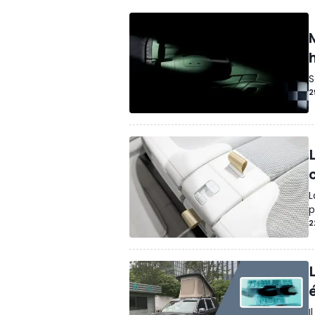
S
2
L
p
2
I