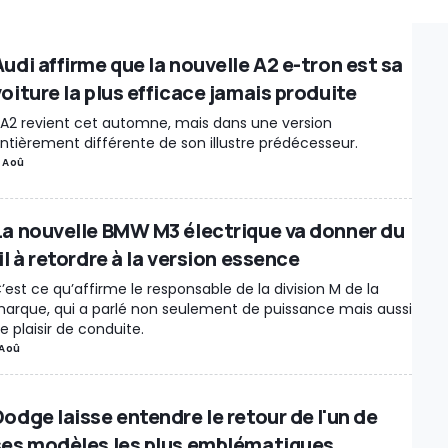
strie
Séries spéciales
Marché
Pièces Détachées / Tuning
Recharge
 Illustrations
Rétro & vintage
Records
Motorsport
Rumeurs
Audi affirme que la nouvelle A2 e-tron est sa
Insolite
Économie / Marché
Interview
Voitures Électriques
New Rel
oiture la plus efficace jamais produite
es / Rétro
Evenements
Moteur
Véhicules Utilitaires
Chine
Restyla
’A2 revient cet automne, mais dans une version
Pneumatique
Sécurité routière
Jeux Vidéo
Véhicules autonomes
ntièrement différente de son illustre prédécesseur.
orgot
Prix
Sports mécaniques
Gouvernement
Brevets
Véhicules él
 Aoû
Accidents
Récompenses
Événement
Divertissement / Célébrités
A 
portage
Hydrogène
Industry Outlook
Matériaux critiques
Conversio
La nouvelle BMW M3 électrique va donner du
sk
À ne pas manquer
Livres
Hybride
Show car
Motos électriques
L
il à retordre à la version essence
ment
Vélos électriques
Production
Justice
Lifestyle
Police / Armée
’est ce qu’affirme le responsable de la division M de la
res
Motor1Days
Youngtimer
Rétrospective
Poids lourds
arque, qui a parlé non seulement de puissance mais aussi
e plaisir de conduite.
 Aoû
Dodge laisse entendre le retour de l'un de
ses modèles les plus emblématiques