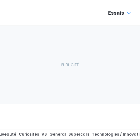
Essais
uveauté
Curiosités
VS
General
Supercars
Technologies / Innovat