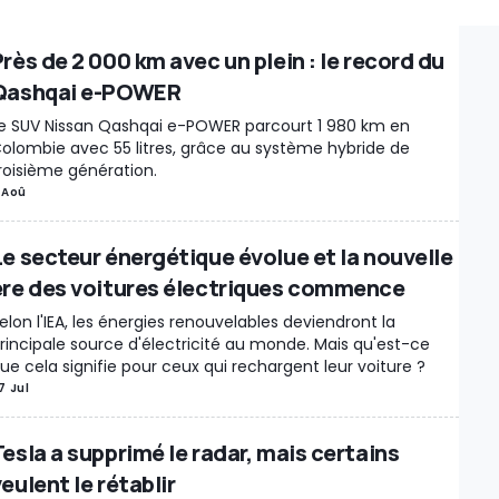
es Détachées / Tuning
Marché
Industrie
Séries spéciales
Recharge
ations
Design
Motorsport
Rétro & vintage
Records
Rumeurs
rès de 2 000 km avec un plein : le record du
Insolite
Interview
Voitures Électriques
Enchères
Voitures Autonom
Qashqai e-POWER
ie / Marché
Moteur
Véhicules Utilitaires
New Releases
Chine
Rest
e SUV Nissan Qashqai e-POWER parcourt 1 980 km en
e
Sécurité routière
Jeux Vidéo
Véhicules autonomes
Rappels
Intér
olombie avec 55 litres, grâce au système hybride de
s mécaniques
Gouvernement
Brevets
Véhicules électriques
Histoir
roisième génération.
 Aoû
enses
Muscle Cars
Événement
Divertissement / Célébrités
A vend
portage
Hydrogène
Industry Outlook
Matériaux critiques
Conversio
Le secteur énergétique évolue et la nouvelle
sk
À ne pas manquer
Livres
Hybride
Show car
Motos électriques
L
ère des voitures électriques commence
ment
Vélos électriques
Production
Justice
Lifestyle
Police / Armée
elon l'IEA, les énergies renouvelables deviendront la
res
Motor1Days
Youngtimer
Rétrospective
Poids lourds
rincipale source d'électricité au monde. Mais qu'est-ce
ue cela signifie pour ceux qui rechargent leur voiture ?
7 Jul
Tesla a supprimé le radar, mais certains
eulent le rétablir