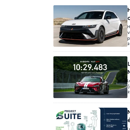
o
H
v
p
2
L
(
2
N
L