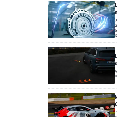
L
U
à
é
1
s
A
1
L