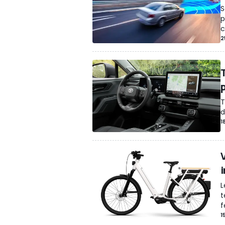
S
p
c
2
T
d
1
L
t
f
1