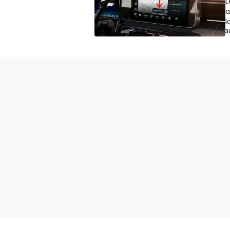
L
a
l
3