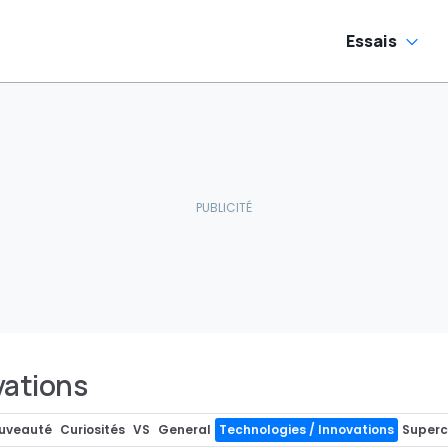
Essais
vations
uveauté
Curiosités
VS
General
Technologies / Innovations
Superc