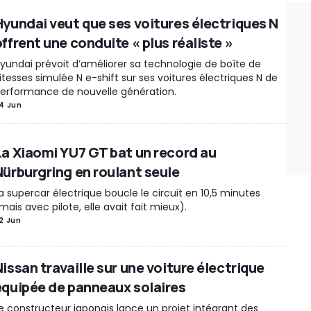
Hyundai veut que ses voitures électriques N
ffrent une conduite « plus réaliste »
yundai prévoit d’améliorer sa technologie de boîte de
itesses simulée N e-shift sur ses voitures électriques N de
erformance de nouvelle génération.
4 Jun
La Xiaomi YU7 GT bat un record au
Nürburgring en roulant seule
a supercar électrique boucle le circuit en 10,5 minutes
mais avec pilote, elle avait fait mieux).
2 Jun
issan travaille sur une voiture électrique
équipée de panneaux solaires
e constructeur japonais lance un projet intégrant des