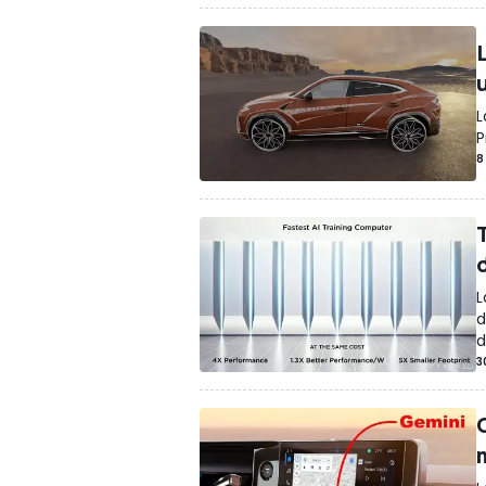
L
P
8
T
d
L
d
d
3