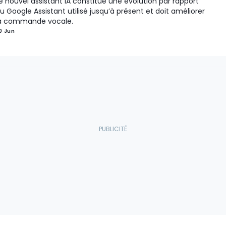
e nouvel assistant IA constitue une évolution par rapport
u Google Assistant utilisé jusqu’à présent et doit améliorer
a commande vocale.
0 Jun