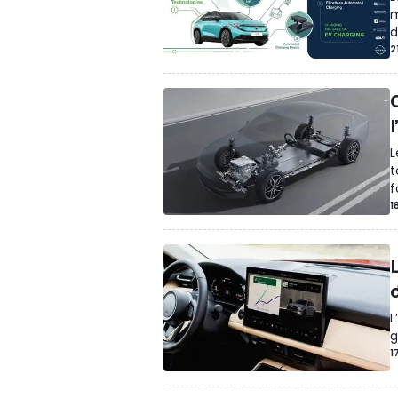
m
d
2
L
t
f
1
L
g
1